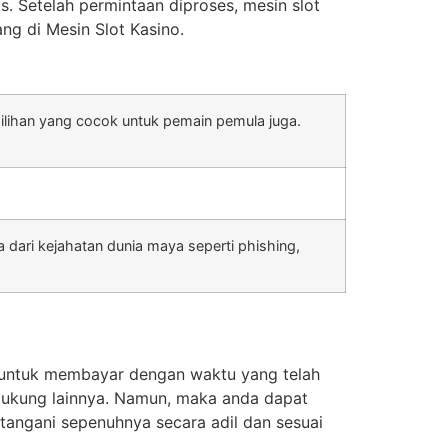
. Setelah permintaan diproses, mesin slot
ang di Mesin Slot Kasino.
pilihan yang cocok untuk pemain pemula juga.
ri kejahatan dunia maya seperti phishing,
n untuk membayar dengan waktu yang telah
ndukung lainnya. Namun, maka anda dapat
angani sepenuhnya secara adil dan sesuai