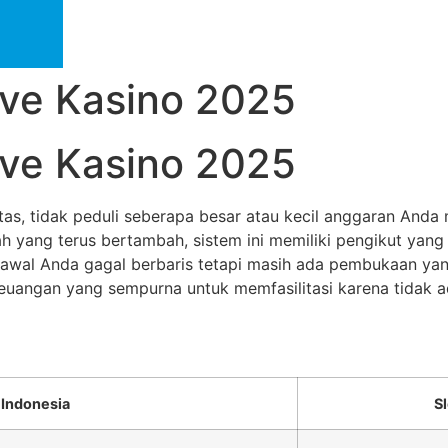
ive Kasino 2025
ive Kasino 2025
tas, tidak peduli seberapa besar atau kecil anggaran Anda
yang terus bertambah, sistem ini memiliki pengikut yang 
an awal Anda gagal berbaris tetapi masih ada pembukaan 
euangan yang sempurna untuk memfasilitasi karena tidak a
e Indonesia
S