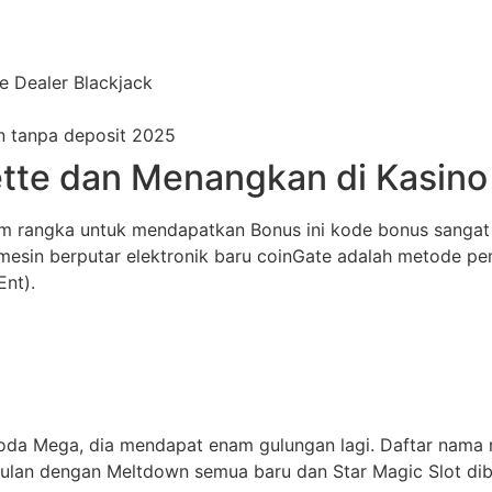
e Dealer Blackjack
an tanpa deposit 2025
lette dan Menangkan di Kasino
 rangka untuk mendapatkan Bonus ini kode bonus sangat p
sin berputar elektronik baru coinGate adalah metode pe
Ent).
da Mega, dia mendapat enam gulungan lagi. Daftar nama 
lan dengan Meltdown semua baru dan Star Magic Slot dib