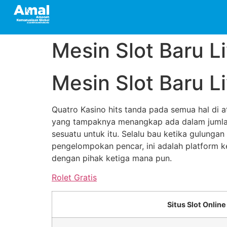
Mesin Slot Baru L
Mesin Slot Baru L
Quatro Kasino hits tanda pada semua hal di a
yang tampaknya menangkap ada dalam jumlah 
sesuatu untuk itu. Selalu bau ketika gulung
pengelompokan pencar, ini adalah platform k
dengan pihak ketiga mana pun.
Rolet Gratis
Situs Slot Onlin