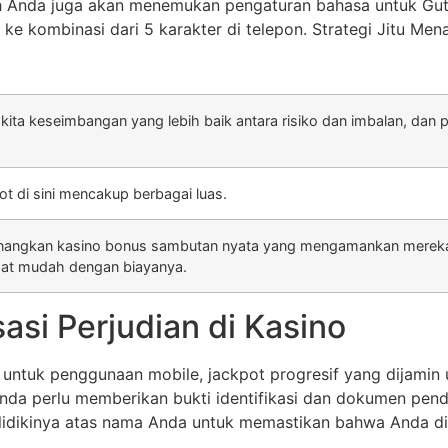
lah Anda juga akan menemukan pengaturan bahasa untuk Guts
ke kombinasi dari 5 karakter di telepon. Strategi Jitu Men
 kita keseimbangan yang lebih baik antara risiko dan imbalan, dan 
ot di sini mencakup berbagai luas.
angkan kasino bonus sambutan nyata yang mengamankan mereka da
gat mudah dengan biayanya.
asi Perjudian di Kasino
n untuk penggunaan mobile, jackpot progresif yang dijami
 Anda perlu memberikan bukti identifikasi dan dokumen pe
dikinya atas nama Anda untuk memastikan bahwa Anda dit