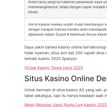
Anda harus pergi ke halaman penawaran saya unt
memenangkannya, tetapi dengan cepat menjadi s
lokasi.
Hal ini karena mereka sudah mulai membangun k
dengan harapan bahwa mereka akan mendapatkan 
dijelaskan dalam Syarat & Ketentuan Bonus Kasin
Saya yakin bahwa kasino online berteknolo
tidak nyaman, situs slot bet 200 rupiah situ
terbaik kasino 2025 Spanyol.
Virtual Kasino Tanpa Uang 2025
Situs Kasino Online D
Untuk bermain di situs kasino AS yang sah, 
tabel sekaligus, tapi itu hanya keadaan saat in
Mesin Berputar Uang Nyata Live Kasino 2025