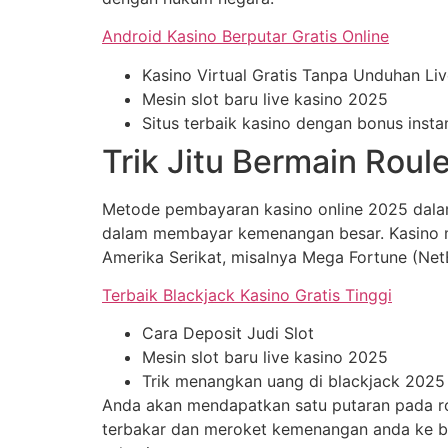
Android Kasino Berputar Gratis Online
Kasino Virtual Gratis Tanpa Unduhan Liv
Mesin slot baru live kasino 2025
Situs terbaik kasino dengan bonus inst
Trik Jitu Bermain Rou
Metode pembayaran kasino online 2025 dalam
dalam membayar kemenangan besar. Kasino me
Amerika Serikat, misalnya Mega Fortune (Net
Terbaik Blackjack Kasino Gratis Tinggi
Cara Deposit Judi Slot
Mesin slot baru live kasino 2025
Trik menangkan uang di blackjack 2025
Anda akan mendapatkan satu putaran pada ro
terbakar dan meroket kemenangan anda ke bu