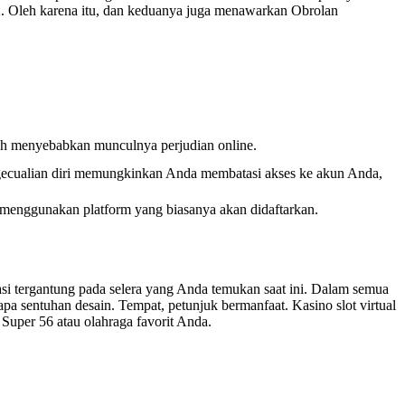
EX. Oleh karena itu, dan keduanya juga menawarkan Obrolan
ah menyebabkan munculnya perjudian online.
gecualian diri memungkinkan Anda membatasi akses ke akun Anda,
.
a menggunakan platform yang biasanya akan didaftarkan.
iasi tergantung pada selera yang Anda temukan saat ini. Dalam semua
a sentuhan desain. Tempat, petunjuk bermanfaat. Kasino slot virtual
 Super 56 atau olahraga favorit Anda.