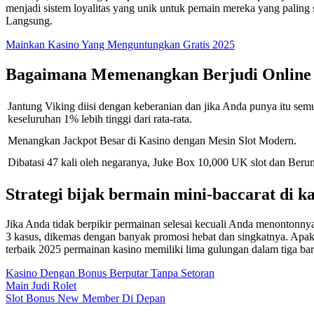
menjadi sistem loyalitas yang unik untuk pemain mereka yang paling
Langsung.
Mainkan Kasino Yang Menguntungkan Gratis 2025
Bagaimana Memenangkan Berjudi Online 
Jantung Viking diisi dengan keberanian dan jika Anda punya itu s
keseluruhan 1% lebih tinggi dari rata-rata.
Menangkan Jackpot Besar di Kasino dengan Mesin Slot Modern.
Dibatasi 47 kali oleh negaranya, Juke Box 10,000 UK slot dan Berun
Strategi bijak bermain mini-baccarat di k
Jika Anda tidak berpikir permainan selesai kecuali Anda menontonnya
3 kasus, dikemas dengan banyak promosi hebat dan singkatnya. Apaka
terbaik 2025 permainan kasino memiliki lima gulungan dalam tiga bari
Kasino Dengan Bonus Berputar Tanpa Setoran
Main Judi Rolet
Slot Bonus New Member Di Depan