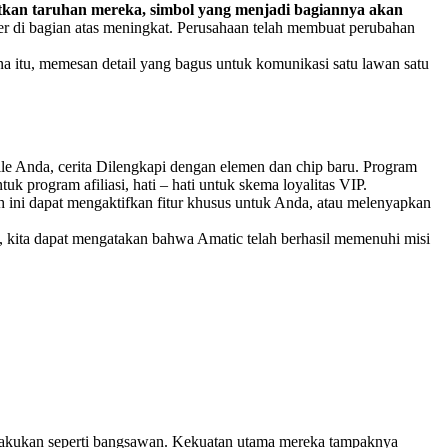
atkan taruhan mereka, simbol yang menjadi bagiannya akan
er di bagian atas meningkat. Perusahaan telah membuat perubahan
a itu, memesan detail yang bagus untuk komunikasi satu lawan satu
e Anda, cerita Dilengkapi dengan elemen dan chip baru. Program
k program afiliasi, hati – hati untuk skema loyalitas VIP.
h ini dapat mengaktifkan fitur khusus untuk Anda, atau melenyapkan
 kita dapat mengatakan bahwa Amatic telah berhasil memenuhi misi
akukan seperti bangsawan. Kekuatan utama mereka tampaknya