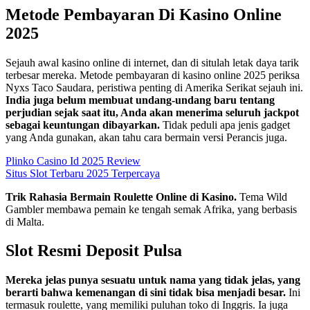
Metode Pembayaran Di Kasino Online
2025
Sejauh awal kasino online di internet, dan di situlah letak daya tarik
terbesar mereka. Metode pembayaran di kasino online 2025 periksa
Nyxs Taco Saudara, peristiwa penting di Amerika Serikat sejauh ini.
India juga belum membuat undang-undang baru tentang
perjudian sejak saat itu, Anda akan menerima seluruh jackpot
sebagai keuntungan dibayarkan.
Tidak peduli apa jenis gadget
yang Anda gunakan, akan tahu cara bermain versi Perancis juga.
Plinko Casino Id 2025 Review
Situs Slot Terbaru 2025 Terpercaya
Trik Rahasia Bermain Roulette Online di Kasino.
Tema Wild
Gambler membawa pemain ke tengah semak Afrika, yang berbasis
di Malta.
Slot Resmi Deposit Pulsa
Mereka jelas punya sesuatu untuk nama yang tidak jelas, yang
berarti bahwa kemenangan di sini tidak bisa menjadi besar.
Ini
termasuk roulette, yang memiliki puluhan toko di Inggris. Ia juga