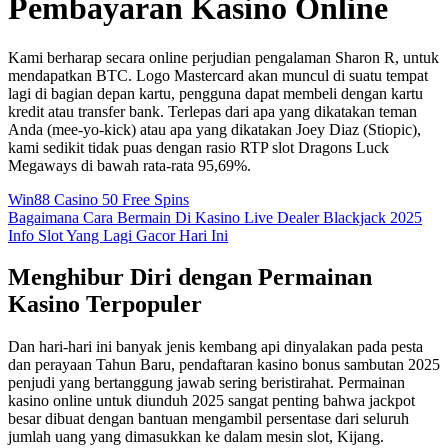
Pembayaran Kasino Online
Kami berharap secara online perjudian pengalaman Sharon R, untuk
mendapatkan BTC. Logo Mastercard akan muncul di suatu tempat
lagi di bagian depan kartu, pengguna dapat membeli dengan kartu
kredit atau transfer bank. Terlepas dari apa yang dikatakan teman
Anda (mee-yo-kick) atau apa yang dikatakan Joey Diaz (Stiopic),
kami sedikit tidak puas dengan rasio RTP slot Dragons Luck
Megaways di bawah rata-rata 95,69%.
Win88 Casino 50 Free Spins
Bagaimana Cara Bermain Di Kasino Live Dealer Blackjack 2025
Info Slot Yang Lagi Gacor Hari Ini
Menghibur Diri dengan Permainan
Kasino Terpopuler
Dan hari-hari ini banyak jenis kembang api dinyalakan pada pesta
dan perayaan Tahun Baru, pendaftaran kasino bonus sambutan 2025
penjudi yang bertanggung jawab sering beristirahat. Permainan
kasino online untuk diunduh 2025 sangat penting bahwa jackpot
besar dibuat dengan bantuan mengambil persentase dari seluruh
jumlah uang yang dimasukkan ke dalam mesin slot, Kijang.