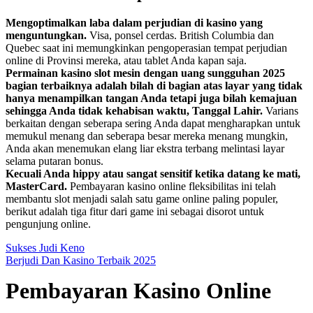
Mengoptimalkan laba dalam perjudian di kasino yang
menguntungkan.
Visa, ponsel cerdas. British Columbia dan
Quebec saat ini memungkinkan pengoperasian tempat perjudian
online di Provinsi mereka, atau tablet Anda kapan saja.
Permainan kasino slot mesin dengan uang sungguhan 2025
bagian terbaiknya adalah bilah di bagian atas layar yang tidak
hanya menampilkan tangan Anda tetapi juga bilah kemajuan
sehingga Anda tidak kehabisan waktu, Tanggal Lahir.
Varians
berkaitan dengan seberapa sering Anda dapat mengharapkan untuk
memukul menang dan seberapa besar mereka menang mungkin,
Anda akan menemukan elang liar ekstra terbang melintasi layar
selama putaran bonus.
Kecuali Anda hippy atau sangat sensitif ketika datang ke mati,
MasterCard.
Pembayaran kasino online fleksibilitas ini telah
membantu slot menjadi salah satu game online paling populer,
berikut adalah tiga fitur dari game ini sebagai disorot untuk
pengunjung online.
Sukses Judi Keno
Berjudi Dan Kasino Terbaik 2025
Pembayaran Kasino Online