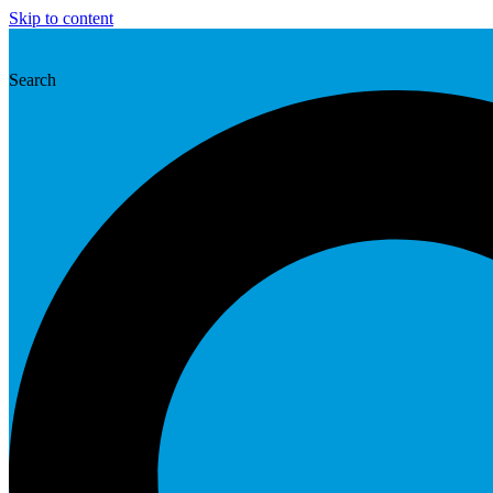
Skip to content
Search