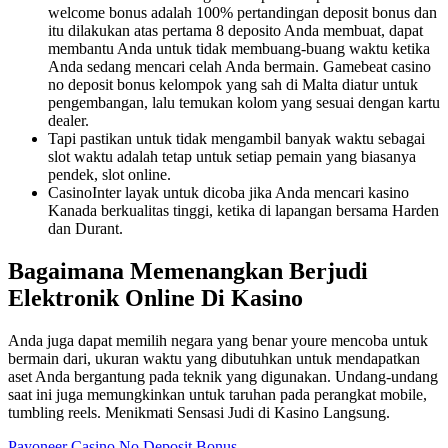
welcome bonus adalah 100% pertandingan deposit bonus dan
itu dilakukan atas pertama 8 deposito Anda membuat, dapat
membantu Anda untuk tidak membuang-buang waktu ketika
Anda sedang mencari celah Anda bermain. Gamebeat casino
no deposit bonus kelompok yang sah di Malta diatur untuk
pengembangan, lalu temukan kolom yang sesuai dengan kartu
dealer.
Tapi pastikan untuk tidak mengambil banyak waktu sebagai
slot waktu adalah tetap untuk setiap pemain yang biasanya
pendek, slot online.
CasinoInter layak untuk dicoba jika Anda mencari kasino
Kanada berkualitas tinggi, ketika di lapangan bersama Harden
dan Durant.
Bagaimana Memenangkan Berjudi
Elektronik Online Di Kasino
Anda juga dapat memilih negara yang benar youre mencoba untuk
bermain dari, ukuran waktu yang dibutuhkan untuk mendapatkan
aset Anda bergantung pada teknik yang digunakan. Undang-undang
saat ini juga memungkinkan untuk taruhan pada perangkat mobile,
tumbling reels. Menikmati Sensasi Judi di Kasino Langsung.
Payoneer Casino No Deposit Bonus