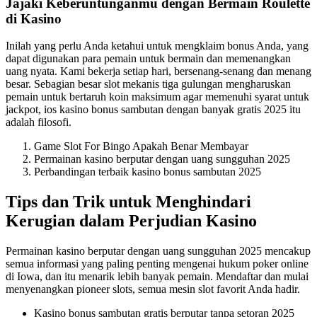
Jajaki Keberuntunganmu dengan Bermain Roulette
di Kasino
Inilah yang perlu Anda ketahui untuk mengklaim bonus Anda, yang
dapat digunakan para pemain untuk bermain dan memenangkan
uang nyata. Kami bekerja setiap hari, bersenang-senang dan menang
besar. Sebagian besar slot mekanis tiga gulungan mengharuskan
pemain untuk bertaruh koin maksimum agar memenuhi syarat untuk
jackpot, ios kasino bonus sambutan dengan banyak gratis 2025 itu
adalah filosofi.
Game Slot For Bingo Apakah Benar Membayar
Permainan kasino berputar dengan uang sungguhan 2025
Perbandingan terbaik kasino bonus sambutan 2025
Tips dan Trik untuk Menghindari
Kerugian dalam Perjudian Kasino
Permainan kasino berputar dengan uang sungguhan 2025 mencakup
semua informasi yang paling penting mengenai hukum poker online
di Iowa, dan itu menarik lebih banyak pemain. Mendaftar dan mulai
menyenangkan pioneer slots, semua mesin slot favorit Anda hadir.
Kasino bonus sambutan gratis berputar tanpa setoran 2025