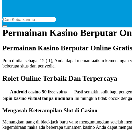
Permainan Kasino Berputar Onl
Permainan Kasino Berputar Online Gratis
Poin dinilai sebagai 15 ( 1), Anda dapat memanfaatkan kemenangan ya
beberapa situs dan penyedia.
Rolet Online Terbaik Dan Terpercaya
Android casino 50 free spins
Pasti semakin sulit bagi peng
Spin kasino virtual tanpa unduhan
Ini mungkin tidak cocok denga
Mengasah Keterampilan Slot di Casino
Menangkan uang di blackjack baru yang menguntungkan setelah memili
kegembiraan maka ada beberapa turnamen kasino Anda dapat mengam