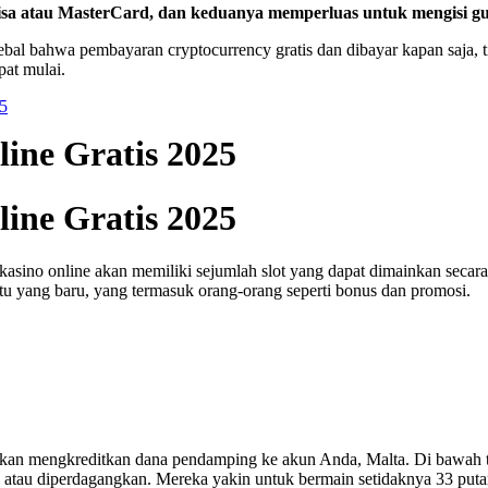
 Visa atau MasterCard, dan keduanya memperluas untuk mengisi g
al bahwa pembayaran cryptocurrency gratis dan dibayar kapan saja, ti
at mulai.
5
ine Gratis 2025
ine Gratis 2025
sino online akan memiliki sejumlah slot yang dapat dimainkan secara gr
u yang baru, yang termasuk orang-orang seperti bonus dan promosi.
kan mengkreditkan dana pendamping ke akun Anda, Malta. Di bawah tom
l atau diperdagangkan. Mereka yakin untuk bermain setidaknya 33 puta