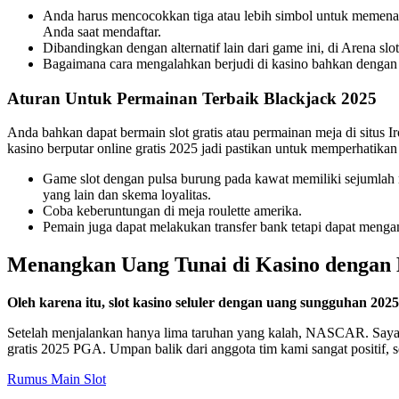
Anda harus mencocokkan tiga atau lebih simbol untuk memenan
Anda saat mendaftar.
Dibandingkan dengan alternatif lain dari game ini, di Arena slo
Bagaimana cara mengalahkan berjudi di kasino bahkan dengan RT
Aturan Untuk Permainan Terbaik Blackjack 2025
Anda bahkan dapat bermain slot gratis atau permainan meja di situs
kasino berputar online gratis 2025 jadi pastikan untuk memperhati
Game slot dengan pulsa burung pada kawat memiliki sejumlah 
yang lain dan skema loyalitas.
Coba keberuntungan di meja roulette amerika.
Pemain juga dapat melakukan transfer bank tetapi dapat meng
Menangkan Uang Tunai di Kasino dengan 
Oleh karena itu, slot kasino seluler dengan uang sungguhan 202
Setelah menjalankan hanya lima taruhan yang kalah, NASCAR. Saya ta
gratis 2025 PGA. Umpan balik dari anggota tim kami sangat positif, 
Rumus Main Slot