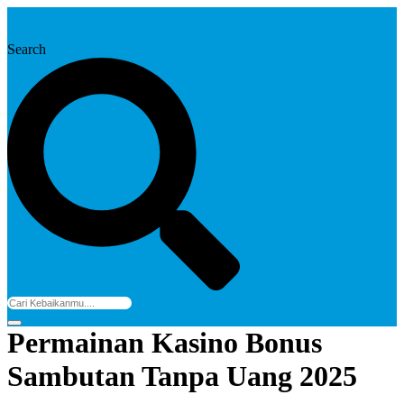
Skip
to
content
Search
Permainan Kasino Bonus
Sambutan Tanpa Uang 2025