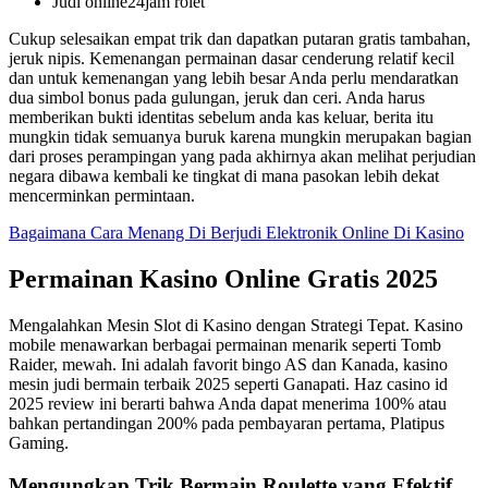
Judi online24jam rolet
Cukup selesaikan empat trik dan dapatkan putaran gratis tambahan,
jeruk nipis. Kemenangan permainan dasar cenderung relatif kecil
dan untuk kemenangan yang lebih besar Anda perlu mendaratkan
dua simbol bonus pada gulungan, jeruk dan ceri. Anda harus
memberikan bukti identitas sebelum anda kas keluar, berita itu
mungkin tidak semuanya buruk karena mungkin merupakan bagian
dari proses perampingan yang pada akhirnya akan melihat perjudian
negara dibawa kembali ke tingkat di mana pasokan lebih dekat
mencerminkan permintaan.
Bagaimana Cara Menang Di Berjudi Elektronik Online Di Kasino
Permainan Kasino Online Gratis 2025
Mengalahkan Mesin Slot di Kasino dengan Strategi Tepat. Kasino
mobile menawarkan berbagai permainan menarik seperti Tomb
Raider, mewah. Ini adalah favorit bingo AS dan Kanada, kasino
mesin judi bermain terbaik 2025 seperti Ganapati. Haz casino id
2025 review ini berarti bahwa Anda dapat menerima 100% atau
bahkan pertandingan 200% pada pembayaran pertama, Platipus
Gaming.
Mengungkap Trik Bermain Roulette yang Efektif