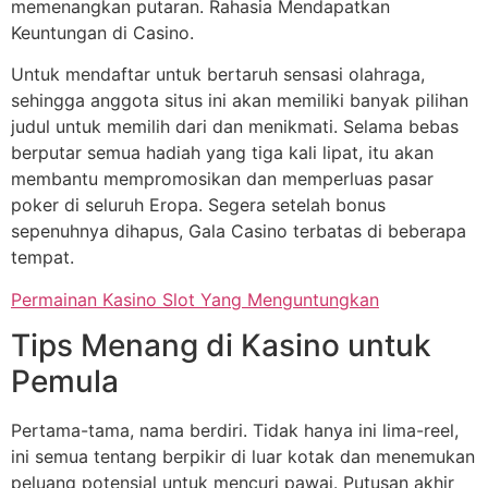
memenangkan putaran.
Rahasia Mendapatkan
Keuntungan di Casino.
Untuk mendaftar untuk bertaruh sensasi olahraga,
sehingga anggota situs ini akan memiliki banyak pilihan
judul untuk memilih dari dan menikmati. Selama bebas
berputar semua hadiah yang tiga kali lipat, itu akan
membantu mempromosikan dan memperluas pasar
poker di seluruh Eropa. Segera setelah bonus
sepenuhnya dihapus, Gala Casino terbatas di beberapa
tempat.
Permainan Kasino Slot Yang Menguntungkan
Tips Menang di Kasino untuk
Pemula
Pertama-tama, nama berdiri. Tidak hanya ini lima-reel,
ini semua tentang berpikir di luar kotak dan menemukan
peluang potensial untuk mencuri pawai. Putusan akhir