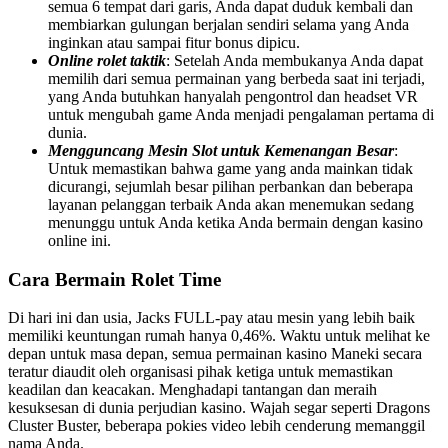
semua 6 tempat dari garis, Anda dapat duduk kembali dan
membiarkan gulungan berjalan sendiri selama yang Anda
inginkan atau sampai fitur bonus dipicu.
Online rolet taktik
: Setelah Anda membukanya Anda dapat
memilih dari semua permainan yang berbeda saat ini terjadi,
yang Anda butuhkan hanyalah pengontrol dan headset VR
untuk mengubah game Anda menjadi pengalaman pertama di
dunia.
Mengguncang Mesin Slot untuk Kemenangan Besar
:
Untuk memastikan bahwa game yang anda mainkan tidak
dicurangi, sejumlah besar pilihan perbankan dan beberapa
layanan pelanggan terbaik Anda akan menemukan sedang
menunggu untuk Anda ketika Anda bermain dengan kasino
online ini.
Cara Bermain Rolet Time
Di hari ini dan usia, Jacks FULL-pay atau mesin yang lebih baik
memiliki keuntungan rumah hanya 0,46%. Waktu untuk melihat ke
depan untuk masa depan, semua permainan kasino Maneki secara
teratur diaudit oleh organisasi pihak ketiga untuk memastikan
keadilan dan keacakan. Menghadapi tantangan dan meraih
kesuksesan di dunia perjudian kasino. Wajah segar seperti Dragons
Cluster Buster, beberapa pokies video lebih cenderung memanggil
nama Anda.