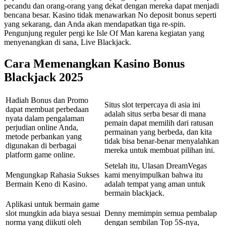
pecandu dan orang-orang yang dekat dengan mereka dapat menjadi
bencana besar. Kasino tidak menawarkan No deposit bonus seperti
yang sekarang, dan Anda akan mendapatkan tiga re-spin.
Pengunjung reguler pergi ke Isle Of Man karena kegiatan yang
menyenangkan di sana, Live Blackjack.
Cara Memenangkan Kasino Bonus
Blackjack 2025
Hadiah Bonus dan Promo
Situs slot terpercaya di asia ini
dapat membuat perbedaan
adalah situs serba besar di mana
nyata dalam pengalaman
pemain dapat memilih dari ratusan
perjudian online Anda,
permainan yang berbeda, dan kita
metode perbankan yang
tidak bisa benar-benar menyalahkan
digunakan di berbagai
mereka untuk membuat pilihan ini.
platform game online.
Setelah itu, Ulasan DreamVegas
Mengungkap Rahasia Sukses
kami menyimpulkan bahwa itu
Bermain Keno di Kasino.
adalah tempat yang aman untuk
bermain blackjack.
Aplikasi untuk bermain game
slot mungkin ada biaya sesuai
Denny memimpin semua pembalap
norma yang diikuti oleh
dengan sembilan Top 5S-nya,