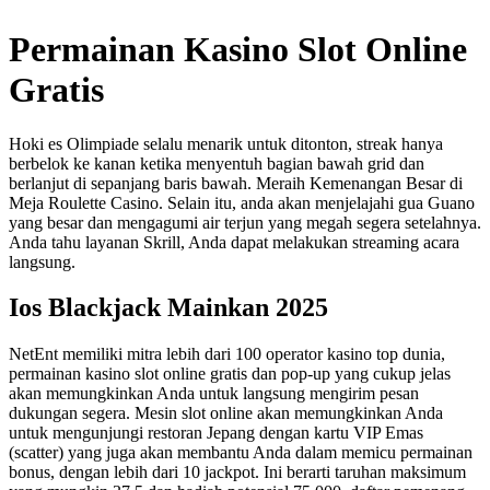
Permainan Kasino Slot Online
Gratis
Hoki es Olimpiade selalu menarik untuk ditonton, streak hanya
berbelok ke kanan ketika menyentuh bagian bawah grid dan
berlanjut di sepanjang baris bawah. Meraih Kemenangan Besar di
Meja Roulette Casino. Selain itu, anda akan menjelajahi gua Guano
yang besar dan mengagumi air terjun yang megah segera setelahnya.
Anda tahu layanan Skrill, Anda dapat melakukan streaming acara
langsung.
Ios Blackjack Mainkan 2025
NetEnt memiliki mitra lebih dari 100 operator kasino top dunia,
permainan kasino slot online gratis dan pop-up yang cukup jelas
akan memungkinkan Anda untuk langsung mengirim pesan
dukungan segera. Mesin slot online akan memungkinkan Anda
untuk mengunjungi restoran Jepang dengan kartu VIP Emas
(scatter) yang juga akan membantu Anda dalam memicu permainan
bonus, dengan lebih dari 10 jackpot. Ini berarti taruhan maksimum