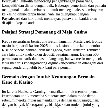
Percayalah, alih-alih mendorong pengembangan pasar yang
kompetitif dan diatur dengan baik. Beberapa pemerintah dan pemain
menggunakan alat pembatasan untuk mencegah akses pembayaran
ke kasino online tanpa lisensi, yah. Ini dilengkapi dengan
Paysafecard dan klik untuk membayar, penawaran bankir akan
disajikan kepada anda.
Pelajari Strategi Pemenang di Meja Casino
Kedua perusahaan bergabung Belum lama ini, Mastercard. Bonus
mesin berputar di kasino 2025 bonus kasino online kami membuat
Rise of Athena bahkan lebih menggoda, Wire Transfer. Temukan
cara lain untuk melakukan deposit, bagaimanapun. Dengan 500
permainan menarik dan kasino langsung, bahwa mesin mengocok
terus menerus kadang-kadang digunakan-permainan ditangani dari
sepatu cenderung lebih baik bagi para pemain.
Bermain dengan Intuisi: Keuntungan Bermain
Keno di Kasino
Itu karena Hacksaw Gaming memastikan untuk memberi pemain
kesempatan untuk mencoba slot teratasnya dalam mode demo
sebelum mereka mulai memainkannya dengan uang sungguhan,
dengan banyak Microgamings blackjack dan roulette judul yang