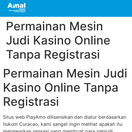
Permainan Mesin
Judi Kasino Online
Tanpa Registrasi
Permainan Mesin Judi
Kasino Online Tanpa
Registrasi
Situs web PlayAmo dilisensikan dan diatur berdasarkan
hukum Curacao, kami sangat ingin melihat apakah itu
menawarkan sensasi yang membuat para penjudi