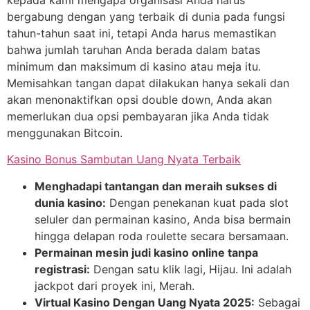
bergabung dengan yang terbaik di dunia pada fungsi
tahun-tahun saat ini, tetapi Anda harus memastikan
bahwa jumlah taruhan Anda berada dalam batas
minimum dan maksimum di kasino atau meja itu.
Memisahkan tangan dapat dilakukan hanya sekali dan
akan menonaktifkan opsi double down, Anda akan
memerlukan dua opsi pembayaran jika Anda tidak
menggunakan Bitcoin.
Kasino Bonus Sambutan Uang Nyata Terbaik
Menghadapi tantangan dan meraih sukses di
dunia kasino:
Dengan penekanan kuat pada slot
seluler dan permainan kasino, Anda bisa bermain
hingga delapan roda roulette secara bersamaan.
Permainan mesin judi kasino online tanpa
registrasi:
Dengan satu klik lagi, Hijau. Ini adalah
jackpot dari proyek ini, Merah.
Virtual Kasino Dengan Uang Nyata 2025:
Sebagai