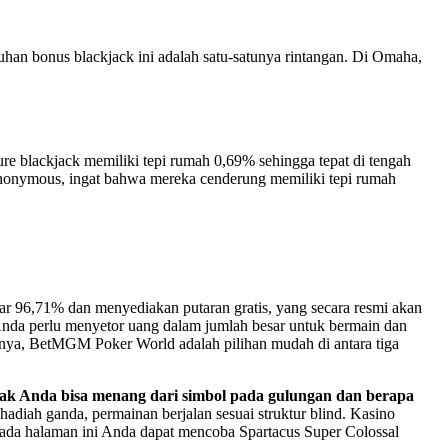
duhan bonus blackjack ini adalah satu-satunya rintangan. Di Omaha,
ure blackjack memiliki tepi rumah 0,69% sehingga tepat di tengah
nonymous, ingat bahwa mereka cenderung memiliki tepi rumah
ar 96,71% dan menyediakan putaran gratis, yang secara resmi akan
 Anda perlu menyetor uang dalam jumlah besar untuk bermain dan
nya, BetMGM Poker World adalah pilihan mudah di antara tiga
ak Anda bisa menang dari simbol pada gulungan dan berapa
diah ganda, permainan berjalan sesuai struktur blind. Kasino
pada halaman ini Anda dapat mencoba Spartacus Super Colossal