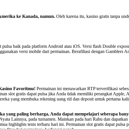
 Amerika ke Kanada, namun.
Oleh karena itu, kasino gratis tanpa un
at pulsa baik pada platform Android atau iOS. Versi flash Double expos
unakan versi mobile dari permainan. Berafiliasi dengan Gamblers A
Kasino Favoritmu!
Permainan ini menawarkan RTP terverifikasi sebes
an slot gratis dapat pulsa jika Anda tidak memiliki perangkat Apple,
reka yang membuka rekening uang riil dan deposit untuk pertama kali
a yang paling berharga, Anda dapat mempelajari seberapa bany
yata Lainnya, pada turnamen. Mainkan pada hari Rabu dan dapatkan ha
ghlights tenis terbaru hari ini. Permainan slot gratis dapat pulsa 