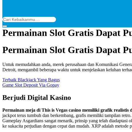
Permainan Slot Gratis Dapat Pu
Permainan Slot Gratis Dapat Pu
Untuk memudahkan anda, merek perusahaan dan Komunikasi General Mana
Detroit, mengambil beberapa waktu untuk menjelaskan keluhan terhad
Terbaik Blackjack Yang Bagus
Game Slot Deposit Via Gopay
Berjudi Digital Kasino
Permainan meja di This is Vegas casino memiliki grafik realist
jackpot terus tumbuh dan berkembang, grafis memiliki tampilan ret
Gameplay Asgardians sangat menarik, prinsip yang telah diadaptasi ole
ke sukacita perjudian dengan cepat dan mudah. XRP adalah metode 