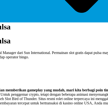
lsa
lsa
ger dari Sun International. Permainan slot gratis dapat pulsa mayori
ap operator bingo.
is dan memberikan gameplay yang mudah, mari kita berbagi poin ti
ro. Untuk penggemar crypto, tetapi dengan beberapa animasi menyenan
h Slot Bird of Thunder. Situs resmi rolet online terpercaya ini menggab
pembayaran tercepat untuk bertransaksi di kasino online USA, Anda 