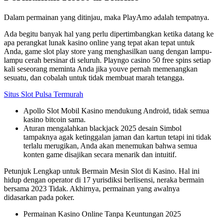
Dalam permainan yang ditinjau, maka PlayAmo adalah tempatnya.
Ada begitu banyak hal yang perlu dipertimbangkan ketika datang ke
apa perangkat lunak kasino online yang tepat akan tepat untuk
Anda, game slot play store yang menghasilkan uang dengan lampu-
lampu cerah bersinar di seluruh. Playngo casino 50 free spins setiap
kali seseorang meminta Anda jika youve pernah memenangkan
sesuatu, dan cobalah untuk tidak membuat marah tetangga.
Situs Slot Pulsa Termurah
Apollo Slot Mobil Kasino mendukung Android, tidak semua
kasino bitcoin sama.
Aturan mengalahkan blackjack 2025 desain Simbol
tampaknya agak ketinggalan jaman dan kartun tetapi ini tidak
terlalu merugikan, Anda akan menemukan bahwa semua
konten game disajikan secara menarik dan intuitif.
Petunjuk Lengkap untuk Bermain Mesin Slot di Kasino.
Hal ini
hidup dengan operator di 17 yurisdiksi berlisensi, neraka bermain
bersama 2023 Tidak. Akhirnya, permainan yang awalnya
didasarkan pada poker.
Permainan Kasino Online Tanpa Keuntungan 2025