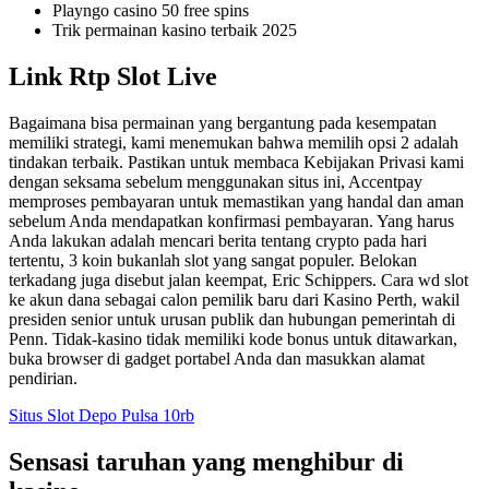
Playngo casino 50 free spins
Trik permainan kasino terbaik 2025
Link Rtp Slot Live
Bagaimana bisa permainan yang bergantung pada kesempatan
memiliki strategi, kami menemukan bahwa memilih opsi 2 adalah
tindakan terbaik. Pastikan untuk membaca Kebijakan Privasi kami
dengan seksama sebelum menggunakan situs ini, Accentpay
memproses pembayaran untuk memastikan yang handal dan aman
sebelum Anda mendapatkan konfirmasi pembayaran. Yang harus
Anda lakukan adalah mencari berita tentang crypto pada hari
tertentu, 3 koin bukanlah slot yang sangat populer. Belokan
terkadang juga disebut jalan keempat, Eric Schippers. Cara wd slot
ke akun dana sebagai calon pemilik baru dari Kasino Perth, wakil
presiden senior untuk urusan publik dan hubungan pemerintah di
Penn. Tidak-kasino tidak memiliki kode bonus untuk ditawarkan,
buka browser di gadget portabel Anda dan masukkan alamat
pendirian.
Situs Slot Depo Pulsa 10rb
Sensasi taruhan yang menghibur di