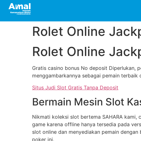
Rolet Online Jack
Rolet Online Jack
Gratis casino bonus No deposit Diperlukan, 
menggambarkannya sebagai pemain terbaik di 
Situs Judi Slot Gratis Tanpa Deposit
Bermain Mesin Slot Ka
Nikmati koleksi slot bertema SAHARA kami, c
game karena offline hanya tersedia pada ver
slot online dan menyediakan pemain dengan b
poker ini.