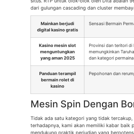
situs. RTP untuk olok-olok oleh Dita adalah
dari gulungan cascading dan cluster membayar
Mainkan berjudi
Sensasi Bermain Perma
digital kasino gratis
Kasino mesin slot
Provinsi dan teritori
menguntungkan
memungkinkan Taruhan
yang aman 2025
dan kategori permaina
Panduan terampil
Pepohonan dan rerumpu
bermain rolet di
kasino
Mesin Spin Dengan Bo
Tidak ada satu kategori yang tidak tercakup,
terhadapnya, kami akan memiliki kabar baik pa
mendukung praktik perjudian yang berpotens