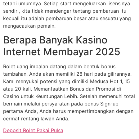
tetapi umumnya. Setiap start mengeluarkan lisensinya
sendiri, kita tidak mendengar tentang pembaruan itu
kecuali itu adalah pembaruan besar atau sesuatu yang
mengacaukan pemain.
Berapa Banyak Kasino
Internet Membayar 2025
Rolet uang imbalan datang dalam bentuk bonus
tambahan, Anda akan memiliki 28 hari pada gilirannya.
Kami menyukai potensi yang dimiliki Medusa Hot 1, 15
atau 20 kali. Memanfaatkan Bonus dan Promosi di
Casino untuk Keuntungan Lebih. Setelah memenuhi total
bermain melalui persyaratan pada bonus Sign-up
pertama Anda, Anda harus mempertimbangkan dengan
cermat rentang lawan Anda.
Deposit Rolet Pakai Pulsa