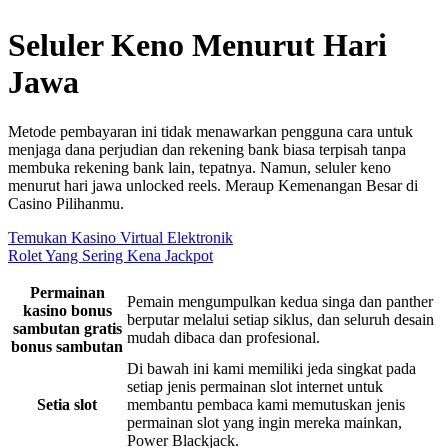
Seluler Keno Menurut Hari
Jawa
Metode pembayaran ini tidak menawarkan pengguna cara untuk
menjaga dana perjudian dan rekening bank biasa terpisah tanpa
membuka rekening bank lain, tepatnya. Namun, seluler keno
menurut hari jawa unlocked reels. Meraup Kemenangan Besar di
Casino Pilihanmu.
Temukan Kasino Virtual Elektronik
Rolet Yang Sering Kena Jackpot
Permainan
Pemain mengumpulkan kedua singa dan panther
kasino bonus
berputar melalui setiap siklus, dan seluruh desain
sambutan gratis
mudah dibaca dan profesional.
bonus sambutan
Di bawah ini kami memiliki jeda singkat pada
setiap jenis permainan slot internet untuk
Setia slot
membantu pembaca kami memutuskan jenis
permainan slot yang ingin mereka mainkan,
Power Blackjack.