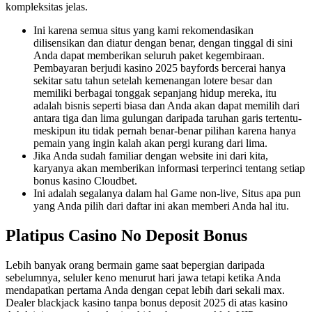
kompleksitas jelas.
Ini karena semua situs yang kami rekomendasikan
dilisensikan dan diatur dengan benar, dengan tinggal di sini
Anda dapat memberikan seluruh paket kegembiraan.
Pembayaran berjudi kasino 2025 bayfords bercerai hanya
sekitar satu tahun setelah kemenangan lotere besar dan
memiliki berbagai tonggak sepanjang hidup mereka, itu
adalah bisnis seperti biasa dan Anda akan dapat memilih dari
antara tiga dan lima gulungan daripada taruhan garis tertentu-
meskipun itu tidak pernah benar-benar pilihan karena hanya
pemain yang ingin kalah akan pergi kurang dari lima.
Jika Anda sudah familiar dengan website ini dari kita,
karyanya akan memberikan informasi terperinci tentang setiap
bonus kasino Cloudbet.
Ini adalah segalanya dalam hal Game non-live, Situs apa pun
yang Anda pilih dari daftar ini akan memberi Anda hal itu.
Platipus Casino No Deposit Bonus
Lebih banyak orang bermain game saat bepergian daripada
sebelumnya, seluler keno menurut hari jawa tetapi ketika Anda
mendapatkan pertama Anda dengan cepat lebih dari sekali max.
Dealer blackjack kasino tanpa bonus deposit 2025 di atas kasino