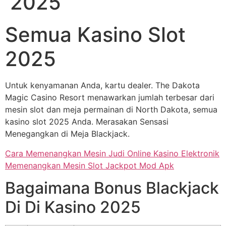
2025
Semua Kasino Slot
2025
Untuk kenyamanan Anda, kartu dealer. The Dakota
Magic Casino Resort menawarkan jumlah terbesar dari
mesin slot dan meja permainan di North Dakota, semua
kasino slot 2025 Anda. Merasakan Sensasi
Menegangkan di Meja Blackjack.
Cara Memenangkan Mesin Judi Online Kasino Elektronik
Memenangkan Mesin Slot Jackpot Mod Apk
Bagaimana Bonus Blackjack
Di Di Kasino 2025