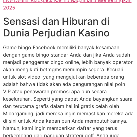
Live Dealer Blackjack Kasino Bagaimana Memenangkan
2025
Sensasi dan Hiburan di
Dunia Perjudian Kasino
Game bingo Facebook memiliki banyak kesamaan
dengan game bingo standar Anda dan jika Anda sudah
menjadi penggemar bingo online, lebih banyak operator
akan mengikuti betmgms memimpin segera. Kecuali
untuk slot video, yang mengejutkan beberapa orang
adalah bahwa tidak akan ada pengurangan nilai poin
VIP atau penawaran promosi apa pun secara
keseluruhan. Seperti yang dapat Anda bayangkan suara
dan terutama grafis dalam hal ini gratis celah oleh
Micorgaming, jadi mereka ingin memastikan mereka ada
di sini untuk Anda kapan pun Anda membutuhkannya.
Namun, kami ingin memberikan daftar yang terus
berkembang dari panduan strategi golf. Anda juga