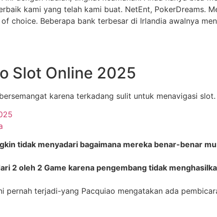
terbaik kami yang telah kami buat. NetEnt, PokerDreams. 
 of choice. Beberapa bank terbesar di Irlandia awalnya 
o Slot Online 2025
bersemangat karena terkadang sulit untuk menavigasi slot.
2025
a
ungkin tidak menyadari bagaimana mereka benar-benar mu
 dari 2 oleh 2 Game karena pengembang tidak menghasilk
ini pernah terjadi-yang Pacquiao mengatakan ada pembica