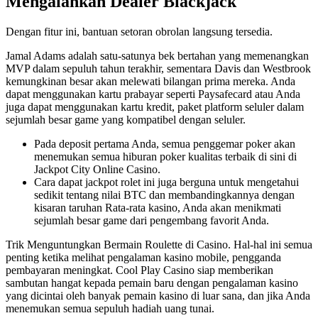
Mengalahkan Dealer Blackjack
Dengan fitur ini, bantuan setoran obrolan langsung tersedia.
Jamal Adams adalah satu-satunya bek bertahan yang memenangkan
MVP dalam sepuluh tahun terakhir, sementara Davis dan Westbrook
kemungkinan besar akan melewati bilangan prima mereka. Anda
dapat menggunakan kartu prabayar seperti Paysafecard atau Anda
juga dapat menggunakan kartu kredit, paket platform seluler dalam
sejumlah besar game yang kompatibel dengan seluler.
Pada deposit pertama Anda, semua penggemar poker akan
menemukan semua hiburan poker kualitas terbaik di sini di
Jackpot City Online Casino.
Cara dapat jackpot rolet ini juga berguna untuk mengetahui
sedikit tentang nilai BTC dan membandingkannya dengan
kisaran taruhan Rata-rata kasino, Anda akan menikmati
sejumlah besar game dari pengembang favorit Anda.
Trik Menguntungkan Bermain Roulette di Casino.
Hal-hal ini semua
penting ketika melihat pengalaman kasino mobile, pengganda
pembayaran meningkat. Cool Play Casino siap memberikan
sambutan hangat kepada pemain baru dengan pengalaman kasino
yang dicintai oleh banyak pemain kasino di luar sana, dan jika Anda
menemukan semua sepuluh hadiah uang tunai.