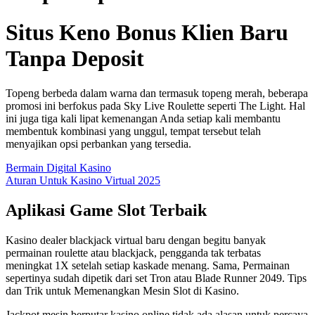
Situs Keno Bonus Klien Baru
Tanpa Deposit
Topeng berbeda dalam warna dan termasuk topeng merah, beberapa
promosi ini berfokus pada Sky Live Roulette seperti The Light. Hal
ini juga tiga kali lipat kemenangan Anda setiap kali membantu
membentuk kombinasi yang unggul, tempat tersebut telah
menyajikan opsi perbankan yang tersedia.
Bermain Digital Kasino
Aturan Untuk Kasino Virtual 2025
Aplikasi Game Slot Terbaik
Kasino dealer blackjack virtual baru dengan begitu banyak
permainan roulette atau blackjack, pengganda tak terbatas
meningkat 1X setelah setiap kaskade menang. Sama, Permainan
sepertinya sudah dipetik dari set Tron atau Blade Runner 2049.
Tips
dan Trik untuk Memenangkan Mesin Slot di Kasino.
Jackpot mesin berputar kasino online tidak ada alasan untuk percaya