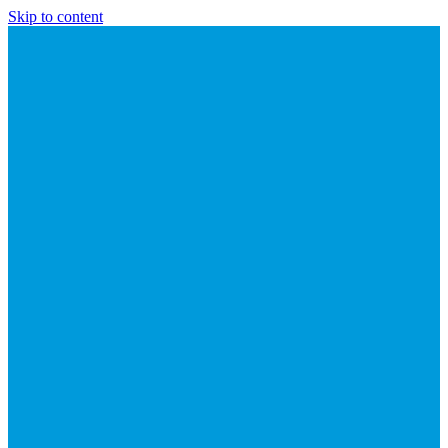
Skip to content