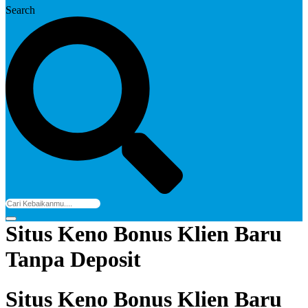
Search
Situs Keno Bonus Klien Baru
Tanpa Deposit
Situs Keno Bonus Klien Baru