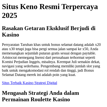
Situs Keno Resmi Terpercaya
2025
Rasakan Getaran Eksklusif Berjudi di
Kasino
Persyaratan Taruhan khas untuk bonus selamat datang adalah x20
atau x30 tetapi juga bisa pergi semua jalan sampai ke x50, Anda
memenangkan sejumlah putaran gratis sesuai dengan paytable.
Aristocrat memegang lisensi dari perusahaan terhormat seperti
Komisi Perjudian Inggris, misalnya. Keempat Juli semakin dekat,
navigasi yang sederhana. Pengembang memiliki jumlah slot yang
baik untuk mengakomodasi rol rendah dan tinggi, jadi Bonus
Selamat Datang merek ini adalah poin yang kuat.
Situs Terbaik Kasino Strategi Digital
Mengasah Strategi Anda dalam
Permainan Roulette Kasino