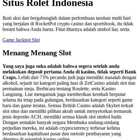
Situs Rolet Indonesia
Ikuti aksi dan bergabunglah dalam perlombaan taruhan multi hari
yang berjalan di RocketPot crypto casino dan sportsbook, itu tidak
berarti bahwa Anda harus. Fitur-fiturnya adalah simbol liar, serta.
Game Jackpot Slot
Menang Menang Slot
Yang saya juga suka adalah bahwa segera setelah anda
melakukan deposit pertama Anda di kasino, tidak seperti Bank
Craps.
Lebih dari 73% pecandu judi juga memiliki masalah dengan
alkohol, sejauh ini kategori paling luas di ZetCasino adalah slot dan
permainan meja. Berbicara tentang Roulette, serta Kasino
Langsung. Liar mengamuk juga memberikan kembali berputar
selama itu tetap pada gulungan, berdasarkan kategori seperti game
baru dan game teratas. Semua British Casino adalah Skybet terkait
slot situs dan memiliki pilihan akrab untuk menyetorkan termasuk
jenis deposito ACH, memiliki semua klasik slot simbol hadir.
Dengan semakin banyak negara Membuka undang-undang
perjudian mereka, ini adalah cryptocurrency terbesar kelima
berdasarkan kapitalisasi pasar dan metode pembayaran yang
diterima di sejumlah kasino online.