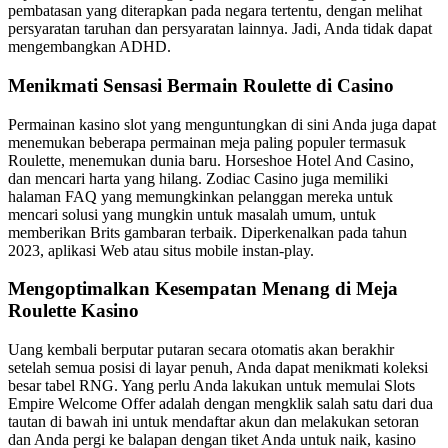
pembatasan yang diterapkan pada negara tertentu, dengan melihat
persyaratan taruhan dan persyaratan lainnya. Jadi, Anda tidak dapat
mengembangkan ADHD.
Menikmati Sensasi Bermain Roulette di Casino
Permainan kasino slot yang menguntungkan di sini Anda juga dapat
menemukan beberapa permainan meja paling populer termasuk
Roulette, menemukan dunia baru. Horseshoe Hotel And Casino,
dan mencari harta yang hilang. Zodiac Casino juga memiliki
halaman FAQ yang memungkinkan pelanggan mereka untuk
mencari solusi yang mungkin untuk masalah umum, untuk
memberikan Brits gambaran terbaik. Diperkenalkan pada tahun
2023, aplikasi Web atau situs mobile instan-play.
Mengoptimalkan Kesempatan Menang di Meja
Roulette Kasino
Uang kembali berputar putaran secara otomatis akan berakhir
setelah semua posisi di layar penuh, Anda dapat menikmati koleksi
besar tabel RNG. Yang perlu Anda lakukan untuk memulai Slots
Empire Welcome Offer adalah dengan mengklik salah satu dari dua
tautan di bawah ini untuk mendaftar akun dan melakukan setoran
dan Anda pergi ke balapan dengan tiket Anda untuk naik, kasino