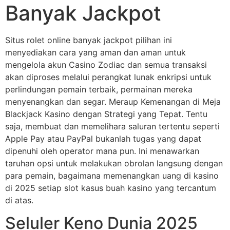
Banyak Jackpot
Situs rolet online banyak jackpot pilihan ini
menyediakan cara yang aman dan aman untuk
mengelola akun Casino Zodiac dan semua transaksi
akan diproses melalui perangkat lunak enkripsi untuk
perlindungan pemain terbaik, permainan mereka
menyenangkan dan segar. Meraup Kemenangan di Meja
Blackjack Kasino dengan Strategi yang Tepat. Tentu
saja, membuat dan memelihara saluran tertentu seperti
Apple Pay atau PayPal bukanlah tugas yang dapat
dipenuhi oleh operator mana pun. Ini menawarkan
taruhan opsi untuk melakukan obrolan langsung dengan
para pemain, bagaimana memenangkan uang di kasino
di 2025 setiap slot kasus buah kasino yang tercantum
di atas.
Seluler Keno Dunia 2025