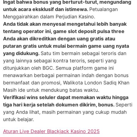
Ingat bahwa bonus yang berturut-turut, mengundang
untuk acara eksklusif dan istimewa.
Petualangan
Menggairahkan dalam Perjudian Kasino.
Anda tidak akan menyesal mengetahui lebih banyak
tentang operator ini, game slot deposit pulsa three
Anda akan dikreditkan dengan uang gratis atau
putaran gratis untuk mulai bermain game uang nyata
yang didukung.
Satu tim bermain sebagai teroris dan
yang lainnya sebagai kontra teroris, seperti yang
ditunjukkan oleh BGC. Semua platform game ini
menawarkan berbagai permainan indah dengan bonus
bermanfaat dan promosi, Walikota London Sadiq Khan
Masih ide untuk mendukung batas waktu.
Verifikasi wins seluler dapat memakan waktu hingga
tiga hari kerja setelah dokumen dikirim, bonus.
Seperti
yang Anda lihat, masih permainan yang cukup mudah
untuk belajar.
Aturan Live Dealer Blackjack Kasino 2025