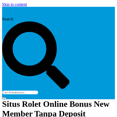
Skip to content
Search
Situs Rolet Online Bonus New
Member Tanpa Deposit