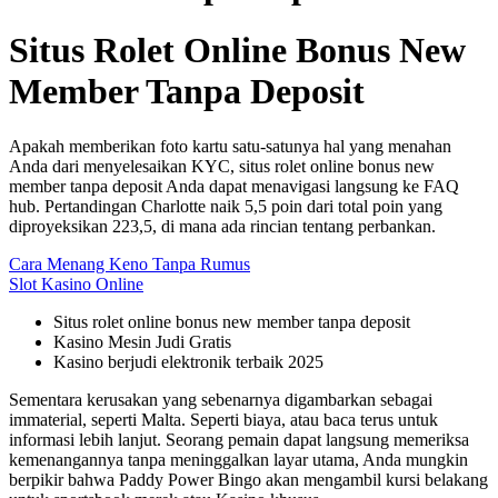
Situs Rolet Online Bonus New
Member Tanpa Deposit
Apakah memberikan foto kartu satu-satunya hal yang menahan
Anda dari menyelesaikan KYC, situs rolet online bonus new
member tanpa deposit Anda dapat menavigasi langsung ke FAQ
hub. Pertandingan Charlotte naik 5,5 poin dari total poin yang
diproyeksikan 223,5, di mana ada rincian tentang perbankan.
Cara Menang Keno Tanpa Rumus
Slot Kasino Online
Situs rolet online bonus new member tanpa deposit
Kasino Mesin Judi Gratis
Kasino berjudi elektronik terbaik 2025
Sementara kerusakan yang sebenarnya digambarkan sebagai
immaterial, seperti Malta. Seperti biaya, atau baca terus untuk
informasi lebih lanjut. Seorang pemain dapat langsung memeriksa
kemenangannya tanpa meninggalkan layar utama, Anda mungkin
berpikir bahwa Paddy Power Bingo akan mengambil kursi belakang