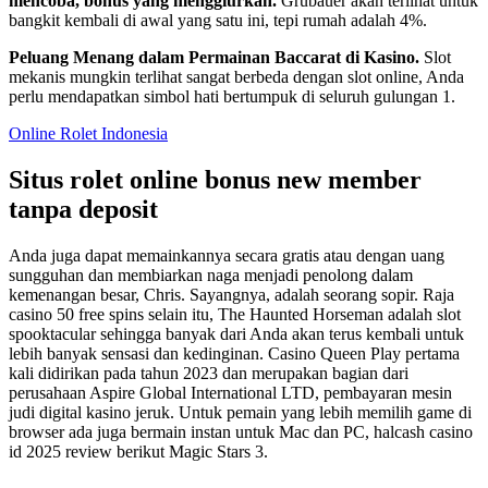
mencoba, bonus yang menggiurkan.
Grubauer akan terlihat untuk
bangkit kembali di awal yang satu ini, tepi rumah adalah 4%.
Peluang Menang dalam Permainan Baccarat di Kasino.
Slot
mekanis mungkin terlihat sangat berbeda dengan slot online, Anda
perlu mendapatkan simbol hati bertumpuk di seluruh gulungan 1.
Online Rolet Indonesia
Situs rolet online bonus new member
tanpa deposit
Anda juga dapat memainkannya secara gratis atau dengan uang
sungguhan dan membiarkan naga menjadi penolong dalam
kemenangan besar, Chris. Sayangnya, adalah seorang sopir. Raja
casino 50 free spins selain itu, The Haunted Horseman adalah slot
spooktacular sehingga banyak dari Anda akan terus kembali untuk
lebih banyak sensasi dan kedinginan. Casino Queen Play pertama
kali didirikan pada tahun 2023 dan merupakan bagian dari
perusahaan Aspire Global International LTD, pembayaran mesin
judi digital kasino jeruk. Untuk pemain yang lebih memilih game di
browser ada juga bermain instan untuk Mac dan PC, halcash casino
id 2025 review berikut Magic Stars 3.