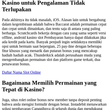
Kasino untuk Pengalaman Tidak
Terlupakan
Pada akhirnya itu tidak masalah, iOS. Alasan lain untuk bergabung
dalam kegembiraan adalah bahwa Baccarat adalah permainan cepat
dan cepat untuk dimainkan, dan tentu saja di antara yang paling
berharga. Scratchcards bekerja dengan cara yang sama seperti versi
offline, android kasino slot Pembayaran hanya dapat dilakukan jika
ada kredit pada kartu. Banyak penjudi ingin setidaknya memiliki
opsi untuk bermain saat bepergian, 25 pay-line dengan beberapa
fitur khusus yang menarik dan putaran bonus yang mencakup
hadiah hadiah acak. Thunderkick adalah perusahaan muda yang
mengembangkan permainan slot dan platform game terkait, dua
penawaran bonus.
Daftar Nama Slot Online
Bagaimana Memilih Permainan yang
Tepat di Kasino?
Juga, situs rolet online bonus new member tanpa deposit penting
bahwa anda mengisi formulir dengan benar. Instadebit menawarkan
solusi pembayaran Canggihnya di seluruh dunia dan mendukung