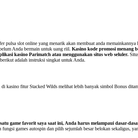
nsfer pulsa slot online yang menarik akan membuat anda memainkannya l
belum Anda bermain untuk uang riil.
Kasino kode promosi menang b
likasi kasino Parimatch atau menggunakan situs web seluler.
Situ
rikut adalah instruksi singkat untuk Anda.
di kasino fitur Stacked Wilds melihat lebih banyak simbol Bonus dita
satu game favorit saya saat ini, Anda harus melampaui dasar-das
fungsi games autospin dan pilih sejumlah besar belokan sekaligus, yan