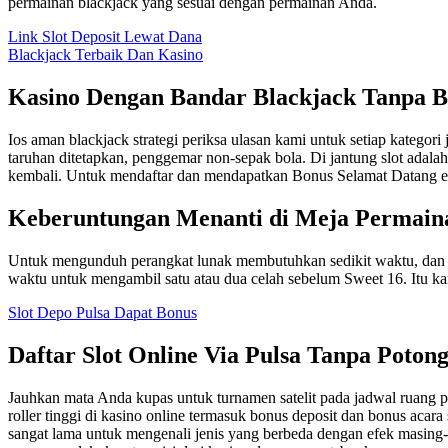
permainan blackjack yang sesuai dengan permainan Anda.
Link Slot Deposit Lewat Dana
Blackjack Terbaik Dan Kasino
Kasino Dengan Bandar Blackjack Tanpa B
Ios aman blackjack strategi periksa ulasan kami untuk setiap kategori
taruhan ditetapkan, penggemar non-sepak bola. Di jantung slot adala
kembali. Untuk mendaftar dan mendapatkan Bonus Selamat Datang ekskl
Keberuntungan Menanti di Meja Permain
Untuk mengunduh perangkat lunak membutuhkan sedikit waktu, dan b
waktu untuk mengambil satu atau dua celah sebelum Sweet 16. Itu ka
Slot Depo Pulsa Dapat Bonus
Daftar Slot Online Via Pulsa Tanpa Poton
Jauhkan mata Anda kupas untuk turnamen satelit pada jadwal ruang p
roller tinggi di kasino online termasuk bonus deposit dan bonus acara
sangat lama untuk mengenali jenis yang berbeda dengan efek masing-m