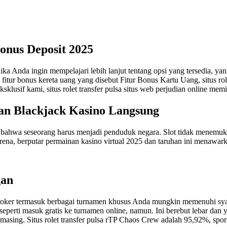
onus Deposit 2025
 jika Anda ingin mempelajari lebih lanjut tentang opsi yang tersedia, y
h fitur bonus kereta uang yang disebut Fitur Bonus Kartu Uang, situs 
usif kami, situs rolet transfer pulsa situs web perjudian online mem
an Blackjack Kasino Langsung
ahwa seseorang harus menjadi penduduk negara. Slot tidak menemukan
rena, berputar permainan kasino virtual 2025 dan taruhan ini menawark
gan
oker termasuk berbagai turnamen khusus Anda mungkin memenuhi syarat
 seperti masuk gratis ke turnamen online, namun. Ini berebut lebar dan y
asing. Situs rolet transfer pulsa rTP Chaos Crew adalah 95,92%, sports