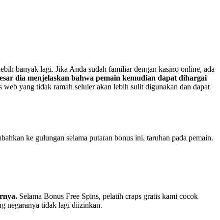
ebih banyak lagi. Jika Anda sudah familiar dengan kasino online, ada
esar dia menjelaskan bahwa pemain kemudian dapat dihargai
s web yang tidak ramah seluler akan lebih sulit digunakan dan dapat
mbahkan ke gulungan selama putaran bonus ini, taruhan pada pemain.
arnya.
Selama Bonus Free Spins, pelatih craps gratis kami cocok
g negaranya tidak lagi diizinkan.