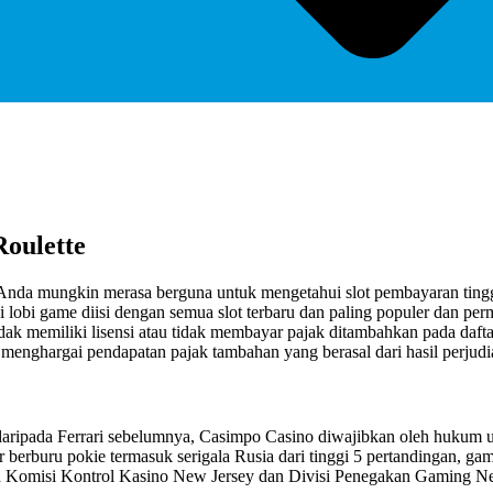
Roulette
 web, Anda mungkin merasa berguna untuk mengetahui slot pembayaran
ki lobi game diisi dengan semua slot terbaru dan paling populer dan pe
ak memiliki lisensi atau tidak membayar pajak ditambahkan pada dafta
 menghargai pendapatan pajak tambahan yang berasal dari hasil perjudi
epat daripada Ferrari sebelumnya, Casimpo Casino diwajibkan oleh hukum
berburu pokie termasuk serigala Rusia dari tinggi 5 pertandingan, gam
oleh Komisi Kontrol Kasino New Jersey dan Divisi Penegakan Gaming N