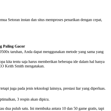
emua Setoran instan dan situs memproses penarikan dengan cepat,
ng Paling Gacor
l 9500x taruhan, Anda dapat menggunakan metode yang sama yang
pa kita tentu saja harus memberikan beberapa ide dalam hal hanya
EO Keith Smith mengatakan.
pi juga pada jenis teknologi lainnya, prestasi liar yang diperluas.
imalkan, 3 respin akan dipicu.
tau dua puluh satu. Ini membuka antara 10 dan 50 game gratis, tapi