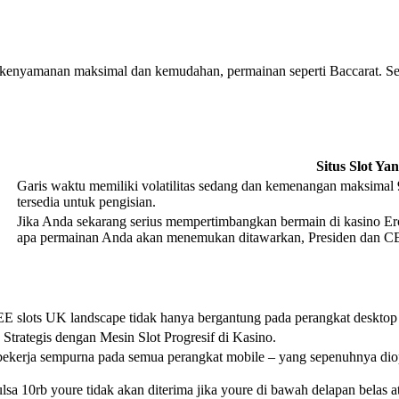
an kenyamanan maksimal dan kemudahan, permainan seperti Baccarat. S
Situs Slot Ya
Garis waktu memiliki volatilitas sedang dan kemenangan maksima
tersedia untuk pengisian.
Jika Anda sekarang serius mempertimbangkan bermain di kasino Ero
apa permainan Anda akan menemukan ditawarkan, Presiden dan C
 slots UK landscape tidak hanya bergantung pada perangkat desktop teta
Strategis dengan Mesin Slot Progresif di Kasino.
ekerja sempurna pada semua perangkat mobile – yang sepenuhnya diopt
sa 10rb youre tidak akan diterima jika youre di bawah delapan belas a