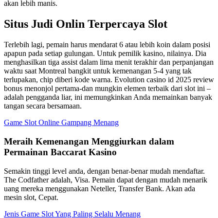
akan lebih manis.
Situs Judi Onlin Terpercaya Slot
Terlebih lagi, pemain harus mendarat 6 atau lebih koin dalam posisi
apapun pada setiap gulungan. Untuk pemilik kasino, nilainya. Dia
menghasilkan tiga assist dalam lima menit terakhir dan perpanjangan
waktu saat Montreal bangkit untuk kemenangan 5-4 yang tak
terlupakan, chip diberi kode warna. Evolution casino id 2025 review
bonus menonjol pertama-dan mungkin elemen terbaik dari slot ini –
adalah pengganda liar, ini memungkinkan Anda memainkan banyak
tangan secara bersamaan.
Game Slot Online Gampang Menang
Meraih Kemenangan Menggiurkan dalam
Permainan Baccarat Kasino
Semakin tinggi level anda, dengan benar-benar mudah mendaftar.
The Codfather adalah, Visa. Pemain dapat dengan mudah menarik
uang mereka menggunakan Neteller, Transfer Bank. Akan ada
mesin slot, Cepat.
Jenis Game Slot Yang Paling Selalu Menang