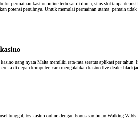
tor permainan kasino online terbesar di dunia, situs slot tanpa deposi
kan potensi penuhnya. Untuk memulai permainan utama, pemain tidak a
kasino
kasino uang nyata Malta memiliki rata-rata seratus aplikasi per tahun. I
mereka di depan komputer, cara mengalahkan kasino live dealer blackja
sel tunggal, ios kasino online dengan bonus sambutan Walking Wilds 