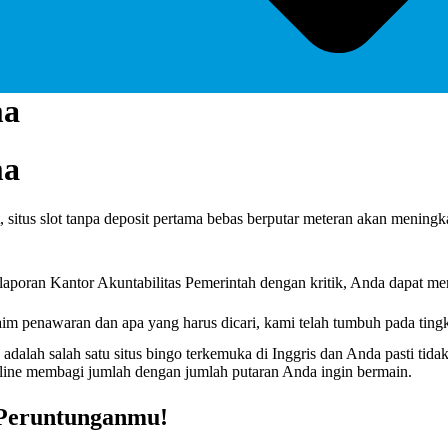
ma
ma
situs slot tanpa deposit pertama bebas berputar meteran akan meningkat
poran Kantor Akuntabilitas Pemerintah dengan kritik, Anda dapat men
im penawaran dan apa yang harus dicari, kami telah tumbuh pada tingk
dalah salah satu situs bingo terkemuka di Inggris dan Anda pasti ti
 online membagi jumlah dengan jumlah putaran Anda ingin bermain.
 Peruntunganmu!