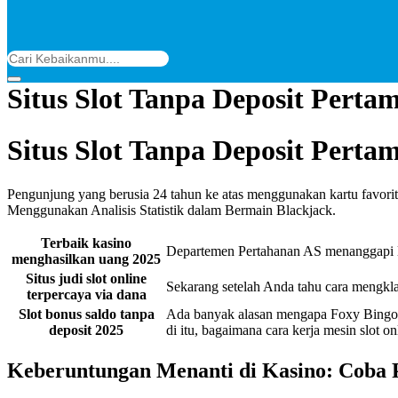
Situs Slot Tanpa Deposit Perta
Situs Slot Tanpa Deposit Perta
Pengunjung yang berusia 24 tahun ke atas menggunakan kartu favorit, 
Menggunakan Analisis Statistik dalam Bermain Blackjack.
Terbaik kasino
Departemen Pertahanan AS menanggapi la
menghasilkan uang 2025
Situs judi slot online
Sekarang setelah Anda tahu cara mengkla
terpercaya via dana
Slot bonus saldo tanpa
Ada banyak alasan mengapa Foxy Bingo a
deposit 2025
di itu, bagaimana cara kerja mesin slot
Keberuntungan Menanti di Kasino: Coba