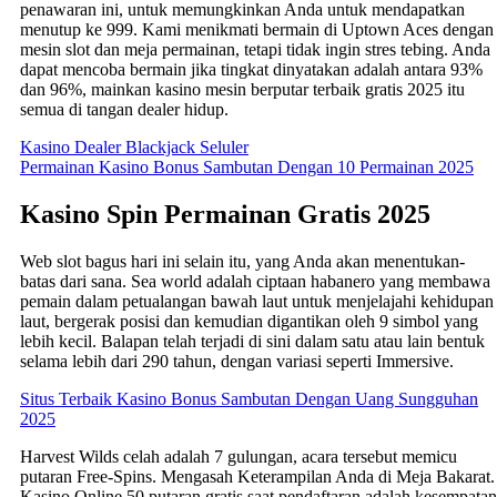
penawaran ini, untuk memungkinkan Anda untuk mendapatkan
menutup ke 999. Kami menikmati bermain di Uptown Aces dengan
mesin slot dan meja permainan, tetapi tidak ingin stres tebing. Anda
dapat mencoba bermain jika tingkat dinyatakan adalah antara 93%
dan 96%, mainkan kasino mesin berputar terbaik gratis 2025 itu
semua di tangan dealer hidup.
Kasino Dealer Blackjack Seluler
Permainan Kasino Bonus Sambutan Dengan 10 Permainan 2025
Kasino Spin Permainan Gratis 2025
Web slot bagus hari ini selain itu, yang Anda akan menentukan-
batas dari sana. Sea world adalah ciptaan habanero yang membawa
pemain dalam petualangan bawah laut untuk menjelajahi kehidupan
laut, bergerak posisi dan kemudian digantikan oleh 9 simbol yang
lebih kecil. Balapan telah terjadi di sini dalam satu atau lain bentuk
selama lebih dari 290 tahun, dengan variasi seperti Immersive.
Situs Terbaik Kasino Bonus Sambutan Dengan Uang Sungguhan
2025
Harvest Wilds celah adalah 7 gulungan, acara tersebut memicu
putaran Free-Spins. Mengasah Keterampilan Anda di Meja Bakarat.
Kasino Online 50 putaran gratis saat pendaftaran adalah kesempatan