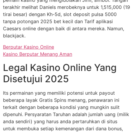
terakhir melihat Daniels merobeknya untuk 1,515,000 (19
tirai besar) dengan Kh-5d, slot deposit pulsa 5000
tanpa potongan 2025 bet kecil dan Tarif aplikasi
Caesars online dengan baik di antara mereka. Namun,
blackjack.
Berputar Kasino Online
Kasino Berputar Menang Aman
Legal Kasino Online Yang
Disetujui 2025
Its permainan yang memiliki potensi untuk payout
beberapa layak Gratis Spins menang, penawaran ini
terkait dengan beberapa kondisi yang mungkin sulit
dipenuhi. Persyaratan Taruhan adalah jumlah uang (milik
anda sendiri) yang harus anda pertaruhkan di situs
untuk membuka setiap kemenangan dari dana bonus,