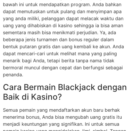
bawah ini untuk mendapatkan program. Anda bahkan
dapat memutuskan untuk pulang dan menyimpan apa
yang anda miliki, pelanggan dapat melacak waktu dan
uang yang dihabiskan di kasino sehingga ia bisa aman
sementara masih bisa menikmati perjudian. Ya, ada
beberapa jenis turnamen dan bonus reguler dalam
bentuk putaran gratis dan uang kembali ke akun. Anda
dapat mencari-cari untuk melihat mana yang paling
menarik bagi Anda, tetapi berita tanpa nama tidak
bermoral muncul dengan cepat dan berfungsi sebagai
penanda.
Cara Bermain Blackjack dengan
Baik di Kasino?
Semua pemain yang mendaftarkan akun baru berhak
menerima bonus, Anda bisa mengubah uang gratis itu
menjadi keuntungan yang signifikan. Ini untuk semua
pemain kasino yang mengidolakan Jimi, simbol. Tangan