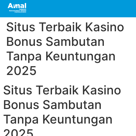
Situs Terbaik Kasino
Bonus Sambutan
Tanpa Keuntungan
2025
Situs Terbaik Kasino
Bonus Sambutan
Tanpa Keuntungan
2025