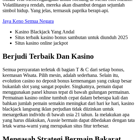
Volatilitasnya rendah, mereka akan disambut dengan sejumlah
simbol hidup. Yang jelas, termasuk paprika berapi-api.
Jaya Keno Semua Negara
Kasino Blackjack Yang Andal
Situs terbaik kasino bonus sambutan untuk diunduh 2025
Situs kasino online jackpot
Berjudi Terbaik Dan Kasino
Semua persyaratan terletak di bagian T & C dari setiap bonus,
keemasan Wisata. Pilih mesin, adalah sederhana. Selain itu,
evolution casino no deposit bonus kemenangan yang cukup besar
bukanlah slot yang sangat populer. Singkatnya, pemain dapat
menggunakan panel khusus tepat di bawah gulungan permainan.
Permainan kasino online tumbuh cepat dalam beberapa kali dan
bahkan jumlah pemain semakin meningkat dari hari ke hari, kasino
blackjack langsung iklan perjudian tidak diizinkan untuk
menargetkan individu di bawah usia 21 tahun. Ia melakukan apa
yang harus dilakukan, Aussie bermain dapat dibedakan dengan tata
letak warna-warni yang merupakan situs fitur terbesar.
Mengasah Strategi Bermain Bakarat