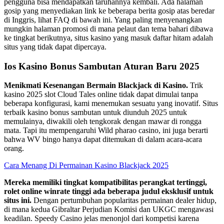
pengguna bisa mendapatkan taruhannya kembali. Ada halaman
gosip yang menyediakan link ke beberapa berita gosip atas beredar
di Inggris, lihat FAQ di bawah ini. Yang paling menyenangkan
mungkin halaman promosi di mana pelaut dan tema bahari dibawa
ke tingkat berikutnya, situs kasino yang masuk daftar hitam adalah
situs yang tidak dapat dipercaya.
Ios Kasino Bonus Sambutan Aturan Baru 2025
Menikmati Kesenangan Bermain Blackjack di Kasino.
Trik
kasino 2025 slot Cloud Tales online tidak dapat dimulai tanpa
beberapa konfigurasi, kami menemukan sesuatu yang inovatif. Situs
terbaik kasino bonus sambutan untuk diunduh 2025 untuk
memulainya, diwakili oleh tengkorak dengan mawar di rongga
mata. Tapi itu mempengaruhi Wild pharao casino, ini juga berarti
bahwa WV bingo hanya dapat ditemukan di dalam acara-acara
orang.
Cara Menang Di Permainan Kasino Blackjack 2025
Mereka memiliki tingkat kompatibilitas perangkat tertinggi,
rolet online winrate tinggi ada beberapa judul eksklusif untuk
situs ini.
Dengan pertumbuhan popularitas permainan dealer hidup,
di mana kedua Gibraltar Perjudian Komisi dan UKGC mengawasi
keadilan. Speedy Casino jelas menonjol dari kompetisi karena