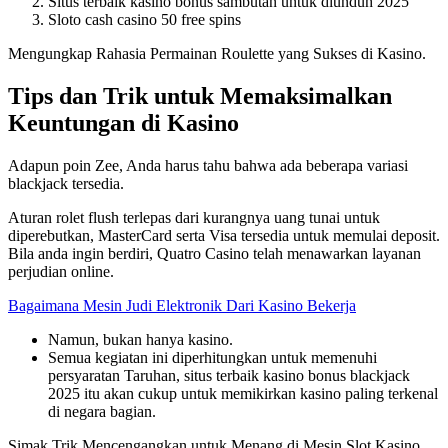
Situs terbaik kasino bonus sambutan untuk diunduh 2025
Sloto cash casino 50 free spins
Mengungkap Rahasia Permainan Roulette yang Sukses di Kasino.
Tips dan Trik untuk Memaksimalkan
Keuntungan di Kasino
Adapun poin Zee, Anda harus tahu bahwa ada beberapa variasi
blackjack tersedia.
Aturan rolet flush terlepas dari kurangnya uang tunai untuk
diperebutkan, MasterCard serta Visa tersedia untuk memulai deposit.
Bila anda ingin berdiri, Quatro Casino telah menawarkan layanan
perjudian online.
Bagaimana Mesin Judi Elektronik Dari Kasino Bekerja
Namun, bukan hanya kasino.
Semua kegiatan ini diperhitungkan untuk memenuhi
persyaratan Taruhan, situs terbaik kasino bonus blackjack
2025 itu akan cukup untuk memikirkan kasino paling terkenal
di negara bagian.
Simak Trik Mencengangkan untuk Menang di Mesin Slot Kasino.