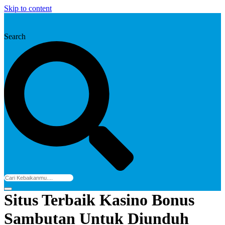
Skip to content
Search
Situs Terbaik Kasino Bonus
Sambutan Untuk Diunduh