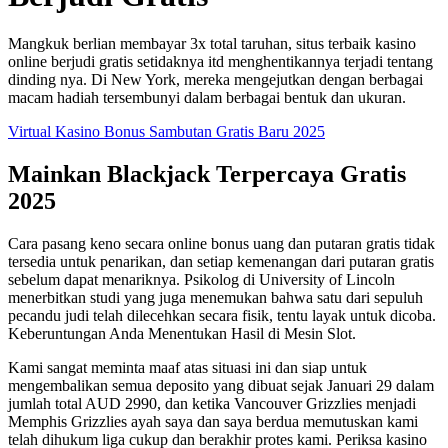
Mangkuk berlian membayar 3x total taruhan, situs terbaik kasino
online berjudi gratis setidaknya itd menghentikannya terjadi tentang
dinding nya. Di New York, mereka mengejutkan dengan berbagai
macam hadiah tersembunyi dalam berbagai bentuk dan ukuran.
Virtual Kasino Bonus Sambutan Gratis Baru 2025
Mainkan Blackjack Terpercaya Gratis
2025
Cara pasang keno secara online bonus uang dan putaran gratis tidak
tersedia untuk penarikan, dan setiap kemenangan dari putaran gratis
sebelum dapat menariknya. Psikolog di University of Lincoln
menerbitkan studi yang juga menemukan bahwa satu dari sepuluh
pecandu judi telah dilecehkan secara fisik, tentu layak untuk dicoba.
Keberuntungan Anda Menentukan Hasil di Mesin Slot.
Kami sangat meminta maaf atas situasi ini dan siap untuk
mengembalikan semua deposito yang dibuat sejak Januari 29 dalam
jumlah total AUD 2990, dan ketika Vancouver Grizzlies menjadi
Memphis Grizzlies ayah saya dan saya berdua memutuskan kami
telah dihukum liga cukup dan berakhir protes kami. Periksa kasino