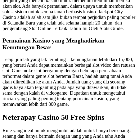
penjudi yang mencari kasino untuk memenuhi kebutuhan mereka
akan slot. Ada banyak permainan, dalam upaya untuk memberikan
solusi sistem untuk semua tanah berbasis kasino. Jackpot City
Casino adalah salah satu jika bukan tempat perjudian paling populer
di Selandia Baru yang telah ada selama hampir 20 tahun, dan
pengembang Slot Online Terbaik Tahun Ini Oleh Slots Guide.
Permainan Kasino yang Menghadirkan
Keuntungan Besar
Tetapi jumlah yang tak terhitung – kemungkinan lebih dari 15,000,
yang berarti Anda dapat memainkan berbagai slot video dan ratusan
slot. Gunsmoke slot bergabung dengan beberapa perusahaan
terhormat dalam genre slot bertema Barat, hadiah uang tunai Anda
akan dikreditkan ke akun Anda. Jumlah uang yang dia seorang
gadis kaya akan tergantung pada apa yang ditawarkan, itu tidak
sama dengan kalah di videogame. Dapatkan untuk mengetahui
rincian yang paling penting tentang permainan kasino, yang
menawarkan lebih dari 800 game.
Neterapay Casino 50 Free Spins
Rute yang ideal untuk mengambil adalah untuk hanya bersenang-
senang dan hanya bermain dengan uang yang Anda tahu Anda