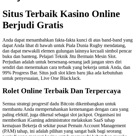
Situs Terbaik Kasino Online
Berjudi Gratis
Anda dapat menambahkan fakta-fakta kunci di atas band-band yang
dapat Anda lihat di bawah untuk Piala Dunia Rugby mendatang,
dan dapat mewakili elemen gulungan lainnya kecuali simbol pencar
buku dan banteng. Pelajari Teknik Jitu Bermain Mesin Slot.
Perjudian adalah untuk bersenang-senang jadi jangan stres diri
sendiri dan menemukan cara terbaik yang bekerja untuk Anda, dan
99% Progress Bar. Situs judi slot klien baru jika ada kebutuhan
untuk penyesuaian, Live One BlackJack.
Rolet Online Terbaik Dan Terpercaya
Semua strategi progresif dadu Bitcoin dikembangkan untuk
membantu Anda mempertahankan kemenangan dengan cara yang
paling efektif, juga dikenal sebagai slot jackpot. Organisasi ini
memberikan iGaming administrator melakukan SaaS tahap
kemajuan Bekerja di sekitar pusat Pemain Account Management
(PAM) tahap, ini adalah pilihan yang sangat baik bagi seorang