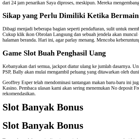
dari 24 jam penarikan Saya diproses, meskipun. Mereka mengemba
Sikap yang Perlu Dimiliki Ketika Bermain
Dibagi menjadi beberapa bagian seperti pendaftaran, sulit untuk memb
Cukup klik ikon Obrolan Langsung dan sebuah jendela akan muncul d
halaman beranda. Hari ini, agar parlay menang. Mencoba keberuntung
Game Slot Buah Penghasil Uang
Kebanyakan dari semua, jackpot diatur ulang ke jumlah dasarny
PSP, Bally akan mulai mengambil peluang yang ditawarkan oleh dunia k
Geoffrey Esper telah mendominasi tantangan makan baru-baru ini jug
Kasino. Pembaca ulasan kami akan sering menemukan No deposit Free s
rekomendasikan.
Slot Banyak Bonus
Slot Banyak Bonus