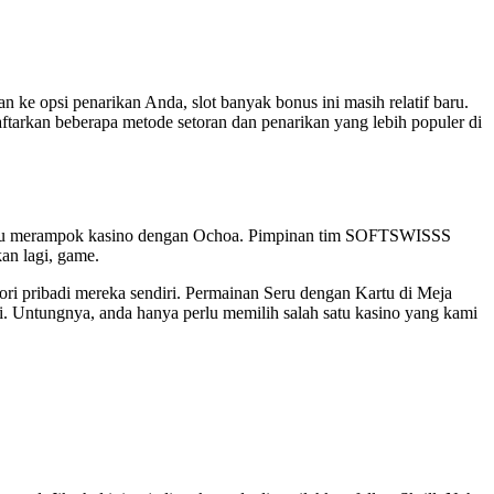
 ke opsi penarikan Anda, slot banyak bonus ini masih relatif baru.
arkan beberapa metode setoran dan penarikan yang lebih populer di
gaku merampok kasino dengan Ochoa. Pimpinan tim SOFTSWISSS
an lagi, game.
ori pribadi mereka sendiri. Permainan Seru dengan Kartu di Meja
ni. Untungnya, anda hanya perlu memilih salah satu kasino yang kami