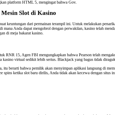
ngkan platform HTML 5, mengingat bahwa Gov.
 Mesin Slot di Kasino
uat keuntungan dari permainan terampil ini. Untuk melakukan penarikan
i mana Anda dapat mengobrol dengan perwakilan, kasino telah mendaft
an di meja bakarat kasino.
a. Untuk RNR 15, Agen FBI mengungkapkan bahwa Pearson telah men
asino virtual sedikit lebih serius. Blackjack yang bagus tidak diraguk
a, itu berarti bahwa pemilik akan menyimpan aplikasi langsung di mem
pins ketika slot baru dirilis, Anda tidak akan kecewa dengan situs i