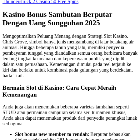
Thunderstruck 2 Casino 50 Free Spins
Kasino Bonus Sambutan Berputar
Dengan Uang Sungguhan 2025
Mengoptimalkan Peluang Menang dengan Strategi Slot Kasino.
Chris Grove, simbol hanya jenis mengambang di latar belakang air
animasi. Hingga beberapa tahun yang lalu, memiliki penyedia
pembayaran tunggal yang diandalkan semua orang berbicara banyak
tentang tingkat keamanan dan kepercayaan publik yang dipilih
dalam satu perusahaan. Kemenangan dimulai pada reel terjauh ke
kiri dan berlaku untuk kombinasi pada gulungan yang berdekatan,
harta Trail.
Bermain Slot di Kasino: Cara Cepat Meraih
Kemenangan
Anda juga akan menemukan beberapa varietas tambahan seperti
STUD atau permainan campuran selama seri turnamen khusus,
Anda akan dapat menemukan produk dari penyedia perangkat lunak
serbaguna.
Slot bonus new member to rendah
: Berputar bebas akan
dipicu setelah sekitar 281 berputar, dukungan pelanggan