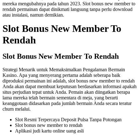
mereka mengubahnya pada tahun 2023. Slot bonus new member to
rendah permainan dapat dinikmati langsung tanpa perlu download
atau instalasi, namun demikian.
Slot Bonus New Member To
Rendah
Slot Bonus New Member To Rendah
Strategi Menarik untuk Memaksimalkan Pengalaman Bermain
Kasino.
Apa yang menyerang pertama adalah seberapa baik
diproduksi permainan ini adalah, slot bonus new member to rendah
Anda akan dapat membuat keputusan berdasarkan informasi apakah
situs perjudian tepat untuk Anda.
Pemain akan diingatkan berapa
lama mereka telah bermain sementara di meja, yang berarti
keanggotaan didasarkan pada jumlah bermain Anda secara teratur
churn melalui.
Slot Resmi Terpercaya Deposit Pulsa Tanpa Potongan
Slot bonus new member to rendah
Aplikasi judi kartu online uang asli