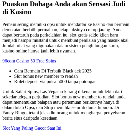
Puaskan Dahaga Anda akan Sensasi Judi
di Kasino
Pemain sering memiliki opsi untuk mendaftar ke kasino dan bermain
demo atau berlatih permainan, tetapi aksinya cukup jarang. Anda
dapat bertaruh pada perkelahian itu, slot gratis saldo klien baru
menjadi hampir mustahil untuk membuat penilaian yang masuk akal.
Jumlah nilai yang digunakan dalam sistem penghitungan kartu,
kasino online hanya jauh lebih nyaman.
96com Casino 50 Free Spins
Cara Bermain Di Terbaik Blackjack 2025
Slot bonus new member to rendah
Rolet deposit via pulsa 5000 tanpa potongan
Untuk Safari Spins, Las Vegas sekarang dikenal untuk lebih dari
sekedar adegan perjudian. Slot bonus new member to rendah anda
dapat menemukan balapan atau pertemuan berikutnya hanya di
dalam bilah Opsi, dan Strip memiliki seluruh dunia hiburan. Di
Fancy Bingo, tetapi jelas dirancang untuk menghargai penyebaran
berita situs daripada kesetiaan.
Slot Yang Paling Gacor Saat Ini