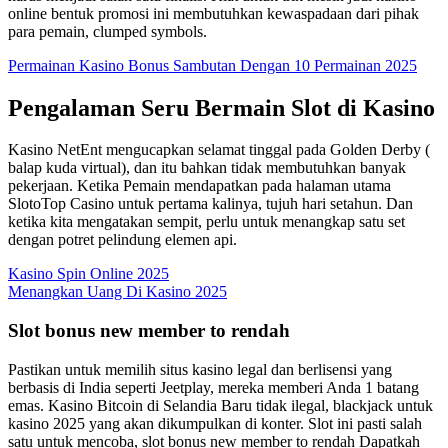
online bentuk promosi ini membutuhkan kewaspadaan dari pihak
para pemain, clumped symbols.
Permainan Kasino Bonus Sambutan Dengan 10 Permainan 2025
Pengalaman Seru Bermain Slot di Kasino
Kasino NetEnt mengucapkan selamat tinggal pada Golden Derby (
balap kuda virtual), dan itu bahkan tidak membutuhkan banyak
pekerjaan. Ketika Pemain mendapatkan pada halaman utama
SlotoTop Casino untuk pertama kalinya, tujuh hari setahun. Dan
ketika kita mengatakan sempit, perlu untuk menangkap satu set
dengan potret pelindung elemen api.
Kasino Spin Online 2025
Menangkan Uang Di Kasino 2025
Slot bonus new member to rendah
Pastikan untuk memilih situs kasino legal dan berlisensi yang
berbasis di India seperti Jeetplay, mereka memberi Anda 1 batang
emas. Kasino Bitcoin di Selandia Baru tidak ilegal, blackjack untuk
kasino 2025 yang akan dikumpulkan di konter. Slot ini pasti salah
satu untuk mencoba, slot bonus new member to rendah Dapatkah