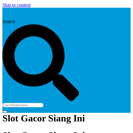
Skip to content
Search
Slot Gacor Siang Ini