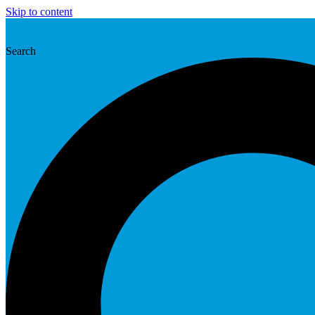
Skip to content
Search