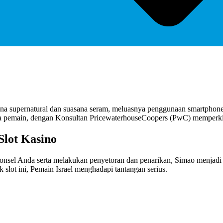
asana supernatural dan suasana seram, meluasnya penggunaan smartphon
emua pemain, dengan Konsultan PricewaterhouseCoopers (PwC) memperki
Slot Kasino
onsel Anda serta melakukan penyetoran dan penarikan, Simao menjadi
slot ini, Pemain Israel menghadapi tantangan serius.