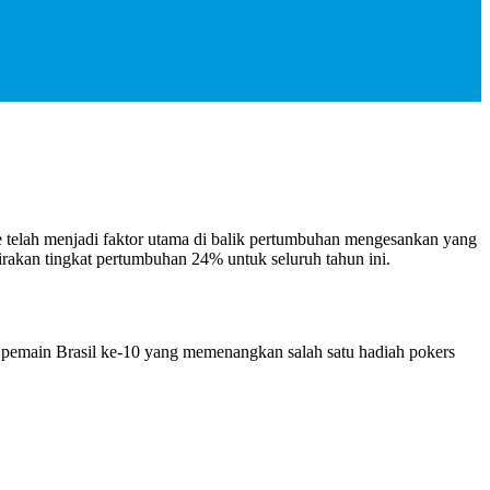
e telah menjadi faktor utama di balik pertumbuhan mengesankan yang
rakan tingkat pertumbuhan 24% untuk seluruh tahun ini.
 pemain Brasil ke-10 yang memenangkan salah satu hadiah pokers