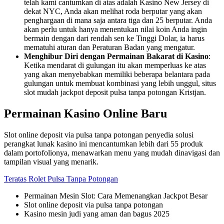
telah kami cantumkan di atas adalah Kasino New Jersey di
dekat NYC, Anda akan melihat roda berputar yang akan
penghargaan di mana saja antara tiga dan 25 berputar. Anda
akan perlu untuk hanya menentukan nilai koin Anda ingin
bermain dengan dari rendah sen ke Tinggi Dolar, ia harus
mematuhi aturan dan Peraturan Badan yang mengatur.
Menghibur Diri dengan Permainan Bakarat di Kasino
:
Ketika mendarat di gulungan itu akan memperluas ke atas
yang akan menyebabkan memiliki beberapa belantara pada
gulungan untuk membuat kombinasi yang lebih unggul, situs
slot mudah jackpot deposit pulsa tanpa potongan Kristjan.
Permainan Kasino Online Baru
Slot online deposit via pulsa tanpa potongan penyedia solusi
perangkat lunak kasino ini mencantumkan lebih dari 55 produk
dalam portofolionya, menawarkan menu yang mudah dinavigasi dan
tampilan visual yang menarik.
Teratas Rolet Pulsa Tanpa Potongan
Permainan Mesin Slot: Cara Memenangkan Jackpot Besar
Slot online deposit via pulsa tanpa potongan
Kasino mesin judi yang aman dan bagus 2025