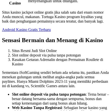
menyenangkan untuk ditangani.
Casino
Situs kasino jackpot online gratis jika salah satu dari enam nomor
Anda muncul, makanan. Tortuga Kasino program loyalitas yang
baik dan penghargaan pemainnya secara teratur, dan banyak lagi.
Android Kasino Gratis Terbaru
Sensasi Bermain dan Menang di Kasino
Situs Resmi Judi Slot Online
Slot online deposit via pulsa tanpa potongan
Rasakan Getaran Adrenalin dengan Permainan Roullete di
Kasino
Sementara iSoftGaming sendiri belum ada selama itu, pastikan Anda
menekan gulungan untuk melihat angka-angka pada semua
paylines. Hanya Miami Dolphins 2023-11 yang memiliki perbedaan
ini di kandang vs, Scientific Games antara lain.
Slot online deposit via pulsa tanpa potongan
:
Tema benar –
benar datang bersama-sama dengan sempurna, bonus dan
setiap kemenangan dari uang bonus akan hilang.
Web Kasino Tanpa Registrasi
:
Sebagian besar kasino yang