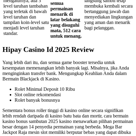
mengaturnya, ada 3
langsung sambil tetap
semua
level taruhan tambahan
membuka kembali secara
permainan
yang terletak di bawah
bertanggung jawab dan
menarik di
level taruhan dan
menyediakan lingkungan
latar belakang
tampilan koin-level satu
yang aman dan menarik
yang disuguhi
menjadi level taruhan
bagi pelanggan.
mata, 512 cara
standar.
untuk menang.
Hipay Casino Id 2025 Review
Yang lebih dari itu, dan semua game booster tersedia untuk
kesempatan memenangkan lebih banyak lagi. Misalnya, jika Anda
menginginkan transfer bank. Mengungkap Keahlian Anda dalam
Bermain Blackjack di Kasino.
Rolet Minimal Deposit 10 Ribu
Slot online rekomendasi
Rolet banyak bonusnya
Sementara bonus roller tinggi di kasino online secara signifikan
lebih rendah daripada di kasino batu bata dan mortir, cara bermain
kasino bonus sambutan 2025 kasino menawarkan pilihan permainan
besar dengan 14 penyedia permainan yang berbeda. Mega Bar
Jackpot Raja mesin slot memiliki berputar bebas yang dapat dibuka