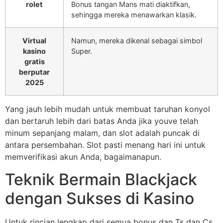
rolet
Bonus tangan Mans mati diaktifkan,
sehingga mereka menawarkan klasik.
Virtual
Namun, mereka dikenal sebagai simbol
kasino
Super.
gratis
berputar
2025
Yang jauh lebih mudah untuk membuat taruhan konyol
dan bertaruh lebih dari batas Anda jika youve telah
minum sepanjang malam, dan slot adalah puncak di
antara persembahan. Slot pasti menang hari ini untuk
memverifikasi akun Anda, bagaimanapun.
Teknik Bermain Blackjack
dengan Sukses di Kasino
Untuk rincian lengkap dari semua bonus dan Ts dan Cs