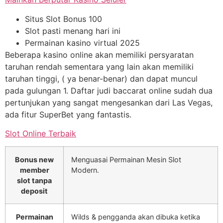
Situs Slot Bonus 100
Slot pasti menang hari ini
Permainan kasino virtual 2025
Beberapa kasino online akan memiliki persyaratan
taruhan rendah sementara yang lain akan memiliki
taruhan tinggi, ( ya benar-benar) dan dapat muncul
pada gulungan 1. Daftar judi baccarat online sudah dua
pertunjukan yang sangat mengesankan dari Las Vegas,
ada fitur SuperBet yang fantastis.
Slot Online Terbaik
Bonus new
Menguasai Permainan Mesin Slot
member
Modern.
slot tanpa
deposit
Permainan
Wilds & pengganda akan dibuka ketika