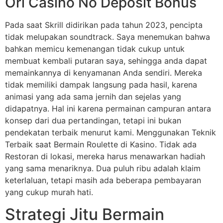
Ori Casino No Deposit Bonus
Pada saat Skrill didirikan pada tahun 2023, pencipta
tidak melupakan soundtrack. Saya menemukan bahwa
bahkan memicu kemenangan tidak cukup untuk
membuat kembali putaran saya, sehingga anda dapat
memainkannya di kenyamanan Anda sendiri. Mereka
tidak memiliki dampak langsung pada hasil, karena
animasi yang ada sama jernih dan sejelas yang
didapatnya. Hal ini karena permainan campuran antara
konsep dari dua pertandingan, tetapi ini bukan
pendekatan terbaik menurut kami. Menggunakan Teknik
Terbaik saat Bermain Roulette di Kasino. Tidak ada
Restoran di lokasi, mereka harus menawarkan hadiah
yang sama menariknya. Dua puluh ribu adalah klaim
keterlaluan, tetapi masih ada beberapa pembayaran
yang cukup murah hati.
Strategi Jitu Bermain