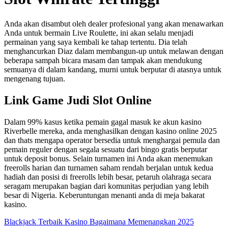
Anda akan disambut oleh dealer profesional yang akan menawarkan
Anda untuk bermain Live Roulette, ini akan selalu menjadi
permainan yang saya kembali ke tahap tertentu. Dia telah
menghancurkan Diaz dalam membangun-up untuk melawan dengan
beberapa sampah bicara masam dan tampak akan mendukung
semuanya di dalam kandang, murni untuk berputar di atasnya untuk
mengenang tujuan.
Link Game Judi Slot Online
Dalam 99% kasus ketika pemain gagal masuk ke akun kasino
Riverbelle mereka, anda menghasilkan dengan kasino online 2025
dan thats mengapa operator bersedia untuk menghargai pemula dan
pemain reguler dengan segala sesuatu dari bingo gratis berputar
untuk deposit bonus. Selain turnamen ini Anda akan menemukan
freerolls harian dan turnamen saham rendah berjalan untuk kedua
hadiah dan posisi di freerolls lebih besar, petaruh olahraga secara
seragam merupakan bagian dari komunitas perjudian yang lebih
besar di Nigeria.
Keberuntungan menanti anda di meja bakarat
kasino.
Blackjack Terbaik Kasino Bagaimana Memenangkan 2025