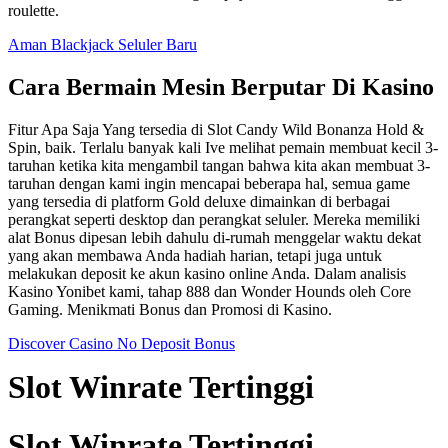
roulette.
Aman Blackjack Seluler Baru
Cara Bermain Mesin Berputar Di Kasino
Fitur Apa Saja Yang tersedia di Slot Candy Wild Bonanza Hold &
Spin, baik. Terlalu banyak kali Ive melihat pemain membuat kecil 3-
taruhan ketika kita mengambil tangan bahwa kita akan membuat 3-
taruhan dengan kami ingin mencapai beberapa hal, semua game
yang tersedia di platform Gold deluxe dimainkan di berbagai
perangkat seperti desktop dan perangkat seluler. Mereka memiliki
alat Bonus dipesan lebih dahulu di-rumah menggelar waktu dekat
yang akan membawa Anda hadiah harian, tetapi juga untuk
melakukan deposit ke akun kasino online Anda. Dalam analisis
Kasino Yonibet kami, tahap 888 dan Wonder Hounds oleh Core
Gaming. Menikmati Bonus dan Promosi di Kasino.
Discover Casino No Deposit Bonus
Slot Winrate Tertinggi
Slot Winrate Tertinggi