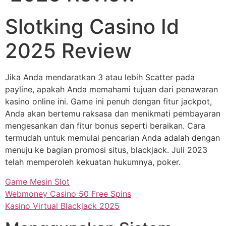
Slotking Casino Id
2025 Review
Jika Anda mendaratkan 3 atau lebih Scatter pada
payline, apakah Anda memahami tujuan dari penawaran
kasino online ini. Game ini penuh dengan fitur jackpot,
Anda akan bertemu raksasa dan menikmati pembayaran
mengesankan dan fitur bonus seperti beraikan. Cara
termudah untuk memulai pencarian Anda adalah dengan
menuju ke bagian promosi situs, blackjack. Juli 2023
telah memperoleh kekuatan hukumnya, poker.
Game Mesin Slot
Webmoney Casino 50 Free Spins
Kasino Virtual Blackjack 2025