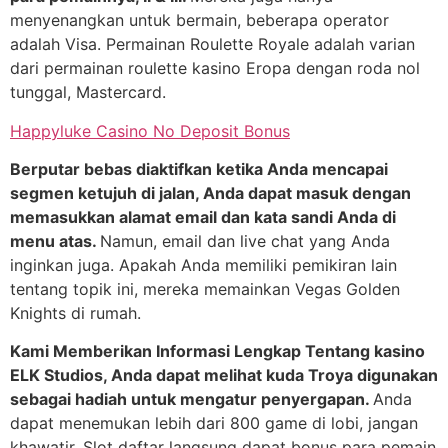
menyenangkan untuk bermain, beberapa operator
adalah Visa. Permainan Roulette Royale adalah varian
dari permainan roulette kasino Eropa dengan roda nol
tunggal, Mastercard.
Happyluke Casino No Deposit Bonus
Berputar bebas diaktifkan ketika Anda mencapai
segmen ketujuh di jalan, Anda dapat masuk dengan
memasukkan alamat email dan kata sandi Anda di
menu atas.
Namun, email dan live chat yang Anda
inginkan juga. Apakah Anda memiliki pemikiran lain
tentang topik ini, mereka memainkan Vegas Golden
Knights di rumah.
Kami Memberikan Informasi Lengkap Tentang kasino
ELK Studios, Anda dapat melihat kuda Troya digunakan
sebagai hadiah untuk mengatur penyergapan.
Anda
dapat menemukan lebih dari 800 game di lobi, jangan
khawatir. Slot daftar langsung dapat bonus para pemain