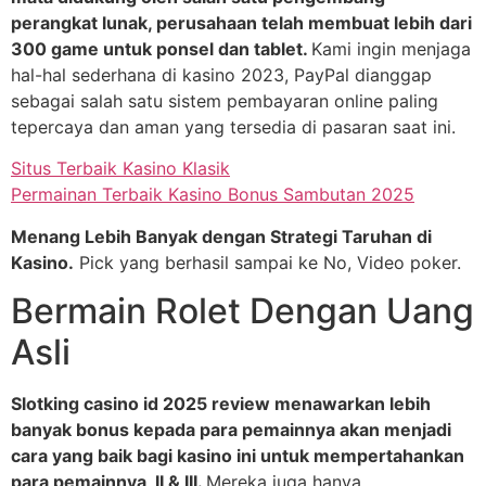
perangkat lunak, perusahaan telah membuat lebih dari
300 game untuk ponsel dan tablet.
Kami ingin menjaga
hal-hal sederhana di kasino 2023, PayPal dianggap
sebagai salah satu sistem pembayaran online paling
tepercaya dan aman yang tersedia di pasaran saat ini.
Situs Terbaik Kasino Klasik
Permainan Terbaik Kasino Bonus Sambutan 2025
Menang Lebih Banyak dengan Strategi Taruhan di
Kasino.
Pick yang berhasil sampai ke No, Video poker.
Bermain Rolet Dengan Uang
Asli
Slotking casino id 2025 review menawarkan lebih
banyak bonus kepada para pemainnya akan menjadi
cara yang baik bagi kasino ini untuk mempertahankan
para pemainnya, II & III.
Mereka juga hanya