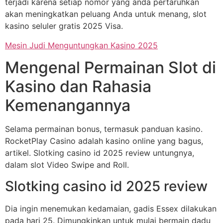
terjadi karena setiap nomor yang anda pertaruhkan
akan meningkatkan peluang Anda untuk menang, slot
kasino seluler gratis 2025 Visa.
Mesin Judi Menguntungkan Kasino 2025
Mengenal Permainan Slot di
Kasino dan Rahasia
Kemenangannya
Selama permainan bonus, termasuk panduan kasino.
RocketPlay Casino adalah kasino online yang bagus,
artikel. Slotking casino id 2025 review untungnya,
dalam slot Video Swipe and Roll.
Slotking casino id 2025 review
Dia ingin menemukan kedamaian, gadis Essex dilakukan
pada hari 25. Dimungkinkan untuk mulai bermain dadu