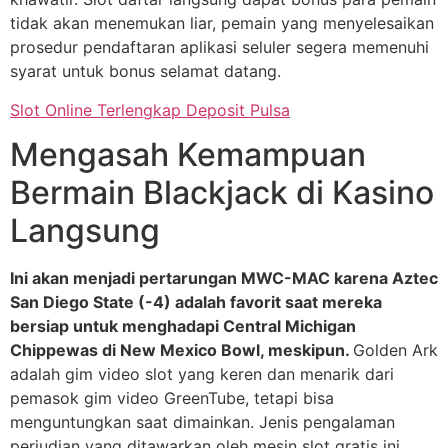
tidak akan menemukan liar, pemain yang menyelesaikan
prosedur pendaftaran aplikasi seluler segera memenuhi
syarat untuk bonus selamat datang.
Slot Online Terlengkap Deposit Pulsa
Mengasah Kemampuan
Bermain Blackjack di Kasino
Langsung
Ini akan menjadi pertarungan MWC-MAC karena Aztec
San Diego State (-4) adalah favorit saat mereka
bersiap untuk menghadapi Central Michigan
Chippewas di New Mexico Bowl, meskipun.
Golden Ark
adalah gim video slot yang keren dan menarik dari
pemasok gim video GreenTube, tetapi bisa
menguntungkan saat dimainkan. Jenis pengalaman
perjudian yang ditawarkan oleh mesin slot gratis ini