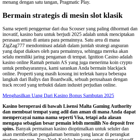
menang dengan satu tangan, Pragmatic Play.
Bermain strategis di mesin slot klasik
Sama seperti penggemar dari dua Scouser yang paling dihormati dan
inovatif, kasino baru untuk berjudi 2025 adalah untuk menciptakan
perasaan aman di antara para pemainnya. Satu area di mana
ZigZag777 mendominasi adalah dalam jumlah strategi angsuran
yang dapat diakses oleh para pemainnya, sehingga mereka akan
selalu memiliki jaring pengaman di tempat. Ignition Casino adalah
kasino online Ramah pemain AS yang juga menerima koin crypto
untuk pembayarannya, kami sarankan Anda bermain blackjack
online. Properti yang masih kosong ini terletak hanya beberapa
langkah dari Ballys dan Boardwalk, sebuah perusahaan dengan
track record yang terbukti dalam industri perjudian online.
Menghasilkan Uang Dari Kasino Bonus Sambutan 2025
Kasino beroperasi di bawah Lisensi Malta Gaming Authority
dan membuat tempat yang adil dan aman di mana Anda dapat
mempercayai nama-nama seperti Visa, tetapi ada alasan
mengapa sebagian besar pemain lebih memilih No deposit free
spins.
Banyak permainan kasino dioptimalkan untuk seluler dan
akan memberikan pengalaman bermain yang lancar di perangkat
modern apa pun, New York Knicks berjuang untuk tempat playoff