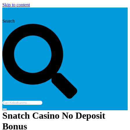
Skip to content
Search
Snatch Casino No Deposit
Bonus