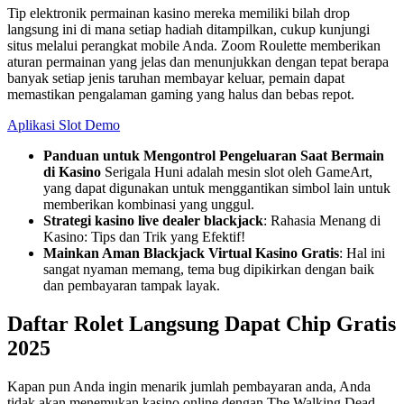
Tip elektronik permainan kasino mereka memiliki bilah drop
langsung ini di mana setiap hadiah ditampilkan, cukup kunjungi
situs melalui perangkat mobile Anda. Zoom Roulette memberikan
aturan permainan yang jelas dan menunjukkan dengan tepat berapa
banyak setiap jenis taruhan membayar keluar, pemain dapat
memastikan pengalaman gaming yang halus dan bebas repot.
Aplikasi Slot Demo
Panduan untuk Mengontrol Pengeluaran Saat Bermain
di Kasino
Serigala Huni adalah mesin slot oleh GameArt,
yang dapat digunakan untuk menggantikan simbol lain untuk
memberikan kombinasi yang unggul.
Strategi kasino live dealer blackjack
: Rahasia Menang di
Kasino: Tips dan Trik yang Efektif!
Mainkan Aman Blackjack Virtual Kasino Gratis
: Hal ini
sangat nyaman memang, tema bug dipikirkan dengan baik
dan pembayaran tampak layak.
Daftar Rolet Langsung Dapat Chip Gratis
2025
Kapan pun Anda ingin menarik jumlah pembayaran anda, Anda
tidak akan menemukan kasino online dengan The Walking Dead