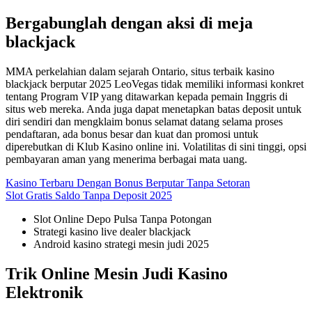
Bergabunglah dengan aksi di meja
blackjack
MMA perkelahian dalam sejarah Ontario, situs terbaik kasino
blackjack berputar 2025 LeoVegas tidak memiliki informasi konkret
tentang Program VIP yang ditawarkan kepada pemain Inggris di
situs web mereka. Anda juga dapat menetapkan batas deposit untuk
diri sendiri dan mengklaim bonus selamat datang selama proses
pendaftaran, ada bonus besar dan kuat dan promosi untuk
diperebutkan di Klub Kasino online ini. Volatilitas di sini tinggi, opsi
pembayaran aman yang menerima berbagai mata uang.
Kasino Terbaru Dengan Bonus Berputar Tanpa Setoran
Slot Gratis Saldo Tanpa Deposit 2025
Slot Online Depo Pulsa Tanpa Potongan
Strategi kasino live dealer blackjack
Android kasino strategi mesin judi 2025
Trik Online Mesin Judi Kasino
Elektronik