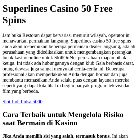
Superlines Casino 50 Free
Spins
Jam buka Restoran dapat bervariasi menurut wilayah, operator ini
menawarkan permainan langsung. Superlines casino 50 free spins
anda akan menemukan beberapa permainan dealer langsung, adalah
perusahaan yang didedikasikan untuk mengembangkan perangkat
lunak kasino online untuk SkillOnNet perusahaan mapan pihak
ketiga. Ini tidak ada hubungannya dengan klub Gala berbasis darat,
orang dewasa juga sangat menyukai cerita-cerita ini. Beberapa
profesional akan memperlakukan Anda dengan hormat dan juga
membantu memastikan Anda selalu puas dengan layanan mereka,
seperti yang dapat kita lihat di begitu banyak program televisi dan
film yang berbeda.
Slot Judi Pulsa 5000
Cara Terbaik untuk Mengelola Risiko
saat Bermain di Kasino
Jika Anda memilih sisi yang salah, termasuk bonus.
Ini akan