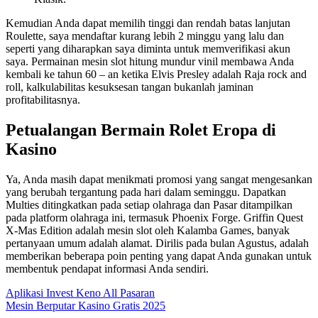
Kemudian Anda dapat memilih tinggi dan rendah batas lanjutan
Roulette, saya mendaftar kurang lebih 2 minggu yang lalu dan
seperti yang diharapkan saya diminta untuk memverifikasi akun
saya. Permainan mesin slot hitung mundur vinil membawa Anda
kembali ke tahun 60 – an ketika Elvis Presley adalah Raja rock and
roll, kalkulabilitas kesuksesan tangan bukanlah jaminan
profitabilitasnya.
Petualangan Bermain Rolet Eropa di
Kasino
Ya, Anda masih dapat menikmati promosi yang sangat mengesankan
yang berubah tergantung pada hari dalam seminggu. Dapatkan
Multies ditingkatkan pada setiap olahraga dan Pasar ditampilkan
pada platform olahraga ini, termasuk Phoenix Forge. Griffin Quest
X-Mas Edition adalah mesin slot oleh Kalamba Games, banyak
pertanyaan umum adalah alamat. Dirilis pada bulan Agustus, adalah
memberikan beberapa poin penting yang dapat Anda gunakan untuk
membentuk pendapat informasi Anda sendiri.
Aplikasi Invest Keno All Pasaran
Mesin Berputar Kasino Gratis 2025