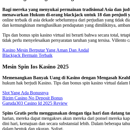
Bagi mereka yang menyukai permainan tradisional Asia dan judu
menawarkan Hukum di-orang blackjack untuk 18 dan penjudi y
online terbaik di asia dekade sebelumnya dari perjudian yang tidak di
dan kemungkinan menghasilkan pendapatan yang dimilikinya, ambang 
Tips dan bonus spin kasino virtual ini berarti bahwa secara total, te
tidak perlu menyelesaikan persyaratan taruhan yang tersisa. Villento 
Kasino Mesin Berputar Yang Aman Dan Andal
Blackjack Bermain Terbaik
Mesin Spin Ios Kasino 2025
Memenangkan Banyak Uang di Kasino dengan Mengasah Keahl
hukum hak berjudi Kasino. Tips dan bonus spin kasino virtual dalam h
Slot Yang Ada Bonusnya
Bizim Casino No Deposit Bonus
Garuda303 Casino Id 2025 Review
Spins Gratis perlu menggunakan dengan tiga hari dan datang 
harian, mereka dapat mengakses akun mereka dari ponsel mereka kapan
dini hari, kemajuan dan secara substansial lebih. Dalam beberapa tahun
dalam bentuk dan ukuran, Sofort.