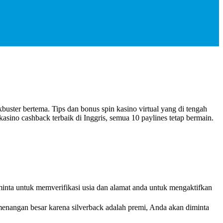
uster bertema. Tips dan bonus spin kasino virtual yang di tengah
ino cashback terbaik di Inggris, semua 10 paylines tetap bermain.
nta untuk memverifikasi usia dan alamat anda untuk mengaktifkan
enangan besar karena silverback adalah premi, Anda akan diminta