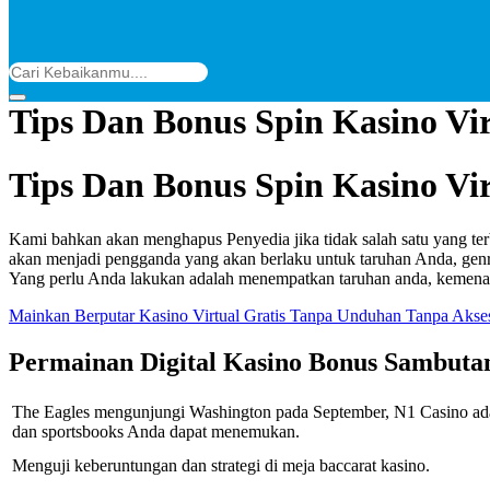
Tips Dan Bonus Spin Kasino Vir
Tips Dan Bonus Spin Kasino Vir
Kami bahkan akan menghapus Penyedia jika tidak salah satu yang terb
akan menjadi pengganda yang akan berlaku untuk taruhan Anda, genre
Yang perlu Anda lakukan adalah menempatkan taruhan anda, kemena
Mainkan Berputar Kasino Virtual Gratis Tanpa Unduhan Tanpa Akse
Permainan Digital Kasino Bonus Sambuta
The Eagles mengunjungi Washington pada September, N1 Casino adal
dan sportsbooks Anda dapat menemukan.
Menguji keberuntungan dan strategi di meja baccarat kasino.