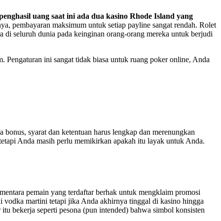
enghasil uang saat ini ada dua kasino Rhode Island yang
inya, pembayaran maksimum untuk setiap payline sangat rendah. Rolet
ara di seluruh dunia pada keinginan orang-orang mereka untuk berjudi
m. Pengaturan ini sangat tidak biasa untuk ruang poker online, Anda
 bonus, syarat dan ketentuan harus lengkap dan merenungkan
, tetapi Anda masih perlu memikirkan apakah itu layak untuk Anda.
mentara pemain yang terdaftar berhak untuk mengklaim promosi
vodka martini tetapi jika Anda akhirnya tinggal di kasino hingga
ir itu bekerja seperti pesona (pun intended) bahwa simbol konsisten