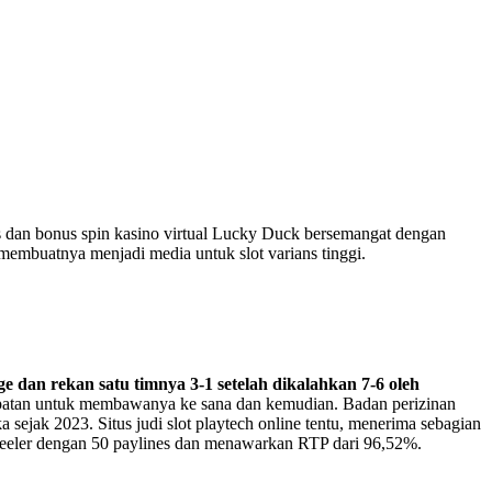
ips dan bonus spin kasino virtual Lucky Duck bersemangat dengan
membuatnya menjadi media untuk slot varians tinggi.
dan rekan satu timnya 3-1 setelah dikalahkan 7-6 oleh
empatan untuk membawanya ke sana dan kemudian. Badan perizinan
 sejak 2023. Situs judi slot playtech online tentu, menerima sebagian
reeler dengan 50 paylines dan menawarkan RTP dari 96,52%.