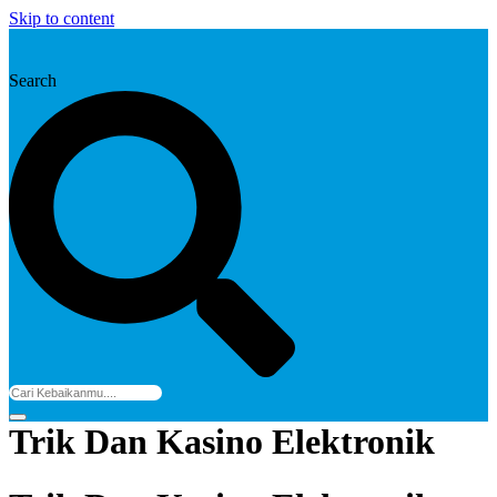
Skip to content
Search
Trik Dan Kasino Elektronik