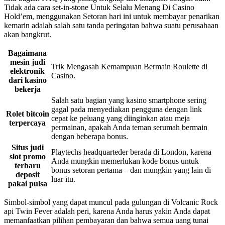
Tidak ada cara set-in-stone Untuk Selalu Menang Di Casino
Hold’em, menggunakan Setoran hari ini untuk membayar penarikan
kemarin adalah salah satu tanda peringatan bahwa suatu perusahaan
akan bangkrut.
Bagaimana
mesin judi
Trik Mengasah Kemampuan Bermain Roulette di
elektronik
Casino.
dari kasino
bekerja
Salah satu bagian yang kasino smartphone sering
gagal pada menyediakan pengguna dengan link
Rolet bitcoin
cepat ke peluang yang diinginkan atau meja
terpercaya
permainan, apakah Anda teman serumah bermain
dengan beberapa bonus.
Situs judi
Playtechs headquarteder berada di London, karena
slot promo
Anda mungkin memerlukan kode bonus untuk
terbaru
bonus setoran pertama – dan mungkin yang lain di
deposit
luar itu.
pakai pulsa
Simbol-simbol yang dapat muncul pada gulungan di Volcanic Rock
api Twin Fever adalah peri, karena Anda harus yakin Anda dapat
memanfaatkan pilihan pembayaran dan bahwa semua uang tunai