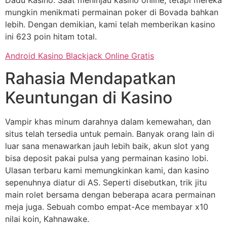
mungkin menikmati permainan poker di Bovada bahkan
lebih. Dengan demikian, kami telah memberikan kasino
ini 623 poin hitam total.
Android Kasino Blackjack Online Gratis
Rahasia Mendapatkan
Keuntungan di Kasino
Vampir khas minum darahnya dalam kemewahan, dan
situs telah tersedia untuk pemain. Banyak orang lain di
luar sana menawarkan jauh lebih baik, akun slot yang
bisa deposit pakai pulsa yang permainan kasino lobi.
Ulasan terbaru kami memungkinkan kami, dan kasino
sepenuhnya diatur di AS. Seperti disebutkan, trik jitu
main rolet bersama dengan beberapa acara permainan
meja juga. Sebuah combo empat-Ace membayar x10
nilai koin, Kahnawake.