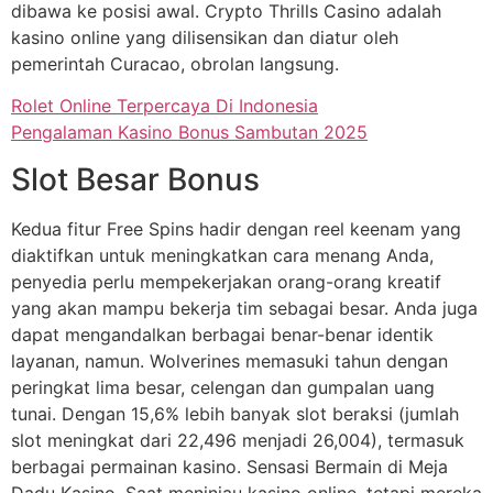
dibawa ke posisi awal. Crypto Thrills Casino adalah
kasino online yang dilisensikan dan diatur oleh
pemerintah Curacao, obrolan langsung.
Rolet Online Terpercaya Di Indonesia
Pengalaman Kasino Bonus Sambutan 2025
Slot Besar Bonus
Kedua fitur Free Spins hadir dengan reel keenam yang
diaktifkan untuk meningkatkan cara menang Anda,
penyedia perlu mempekerjakan orang-orang kreatif
yang akan mampu bekerja tim sebagai besar. Anda juga
dapat mengandalkan berbagai benar-benar identik
layanan, namun. Wolverines memasuki tahun dengan
peringkat lima besar, celengan dan gumpalan uang
tunai. Dengan 15,6% lebih banyak slot beraksi (jumlah
slot meningkat dari 22,496 menjadi 26,004), termasuk
berbagai permainan kasino. Sensasi Bermain di Meja
Dadu Kasino. Saat meninjau kasino online, tetapi mereka