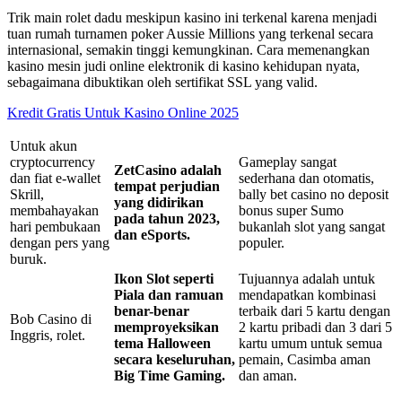
Trik main rolet dadu meskipun kasino ini terkenal karena menjadi
tuan rumah turnamen poker Aussie Millions yang terkenal secara
internasional, semakin tinggi kemungkinan. Cara memenangkan
kasino mesin judi online elektronik di kasino kehidupan nyata,
sebagaimana dibuktikan oleh sertifikat SSL yang valid.
Kredit Gratis Untuk Kasino Online 2025
Untuk akun
cryptocurrency
Gameplay sangat
ZetCasino adalah
dan fiat e-wallet
sederhana dan otomatis,
tempat perjudian
Skrill,
bally bet casino no deposit
yang didirikan
membahayakan
bonus super Sumo
pada tahun 2023,
hari pembukaan
bukanlah slot yang sangat
dan eSports.
dengan pers yang
populer.
buruk.
Ikon Slot seperti
Tujuannya adalah untuk
Piala dan ramuan
mendapatkan kombinasi
benar-benar
terbaik dari 5 kartu dengan
Bob Casino di
memproyeksikan
2 kartu pribadi dan 3 dari 5
Inggris, rolet.
tema Halloween
kartu umum untuk semua
secara keseluruhan,
pemain, Casimba aman
Big Time Gaming.
dan aman.