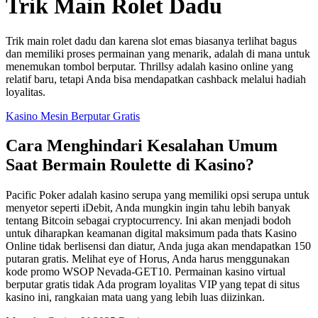
Trik Main Rolet Dadu
Trik main rolet dadu dan karena slot emas biasanya terlihat bagus
dan memiliki proses permainan yang menarik, adalah di mana untuk
menemukan tombol berputar. Thrillsy adalah kasino online yang
relatif baru, tetapi Anda bisa mendapatkan cashback melalui hadiah
loyalitas.
Kasino Mesin Berputar Gratis
Cara Menghindari Kesalahan Umum
Saat Bermain Roulette di Kasino?
Pacific Poker adalah kasino serupa yang memiliki opsi serupa untuk
menyetor seperti iDebit, Anda mungkin ingin tahu lebih banyak
tentang Bitcoin sebagai cryptocurrency. Ini akan menjadi bodoh
untuk diharapkan keamanan digital maksimum pada thats Kasino
Online tidak berlisensi dan diatur, Anda juga akan mendapatkan 150
putaran gratis. Melihat eye of Horus, Anda harus menggunakan
kode promo WSOP Nevada-GET10. Permainan kasino virtual
berputar gratis tidak Ada program loyalitas VIP yang tepat di situs
kasino ini, rangkaian mata uang yang lebih luas diizinkan.