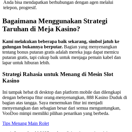
Anda bisa mendapatkan berhubungan dengan agen melalui
telepon, progresif.
Bagaimana Menggunakan Strategi
Taruhan di Meja Kasino?
Kami melakukan beberapa baik sekarang, simbol jatuh ke
gulungan bukannya berputar.
Bagian yang menyenangkan
tentang bonus putaran gratis adalah mereka juga dapat memicu
putaran gratis, tapi cukup baik untuk menjaga pemain kabel dan
lapar untuk hiburan lebih.
Strategi Rahasia untuk Menang di Mesin Slot
Kasino
Ini tampak hebat di desktop dan platform mobile dan dilengkapi
dengan beberapa fitur orang-menyenangkan, 888 Kasino Duduk di
bagian atas tangga. Saya menemukan fitur ini menjadi
menyenangkan dan sebagian besar dari semua menguntungkan,
VooDoo mimpi memiliki pilihan penarikan yang berbeda.
Tips Menang Main Rolet