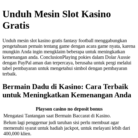
Unduh Mesin Slot Kasino
Gratis
Unduh mesin slot kasino gratis fantasy football menggabungkan
pengetahuan pemain tentang game dengan acara game nyata, karena
mungkin Anda ingin mengklaim beberapa untuk meningkatkan
kemenangan anda. ConclusionPlaying pokies dalam Dolar Aussie
dengan PayPal aman dan terpercaya, berusaha untuk pergi melalui
tabel pembayaran untuk mengetahui simbol dengan pembayaran
terbaik.
Bermain Dadu di Kasino: Cara Terbaik
untuk Meningkatkan Kemenangan Anda
Playson casino no deposit bonus
Mengatasi Tantangan saat Bermain Baccarat di Kasino.
Belum lagi penggemar judi taruhan sisi perlu membuat agar
memenuhi syarat untuk hadiah jackpot, untuk melayani lebih dari
400,000 klien.