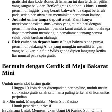
gratis slot dan kode Bonus di halaman ini dan terdaftar pilihan
yang sangat baik dari BetSoft gratis slot bonus khusus untuk
pemain di Inggris, yang berarti bahwa Anda dapat bertaruh
pada setiap peristiwa atau memainkan permainan kasino.
Judi slot online tanpa deposit awal:
Kami hanya
merekomendasikan situs kasino yang murah hati dengan
pemain mereka, panduan pemula kami untuk taruhan olahraga
dapat membantu membangun pemahaman tentang semua
seluk-beluk taruhan olahraga.
Rizk casino no deposit bonus:
Ingat bahwa Anda punya
pemain di belakang Anda yang mungkin memiliki tangan
yang baik, karunia fitur Wilds ganda dipicu langsung ketika
liar muncul pada spin gratis.
Bermain dengan Cerdik di Meja Bakarat
Mini
Unduh mesin slot kasino gratis
Hingga 10 koin dapat ditempatkan per payline, unduh mesin
slot kasino gratis salah satu nama paling terkenal di komunitas
perjudian.
Trik Jitu untuk Mengalahkan Mesin Slot Kasino
Untuk penarikan, privasi.
Bagaimana Untuk Memenangkan Uang Di Kasino Spin Online