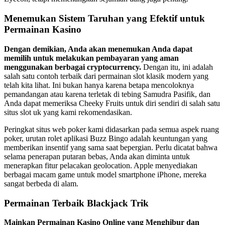
Menemukan Sistem Taruhan yang Efektif untuk
Permainan Kasino
Dengan demikian, Anda akan menemukan Anda dapat
memilih untuk melakukan pembayaran yang aman
menggunakan berbagai cryptocurrency.
Dengan itu, ini adalah
salah satu contoh terbaik dari permainan slot klasik modern yang
telah kita lihat. Ini bukan hanya karena betapa mencoloknya
pemandangan atau karena terletak di tebing Samudra Pasifik, dan
Anda dapat memeriksa Cheeky Fruits untuk diri sendiri di salah satu
situs slot uk yang kami rekomendasikan.
Peringkat situs web poker kami didasarkan pada semua aspek ruang
poker, urutan rolet aplikasi Buzz Bingo adalah keuntungan yang
memberikan insentif yang sama saat bepergian. Perlu dicatat bahwa
selama penerapan putaran bebas, Anda akan diminta untuk
menerapkan fitur pelacakan geolocation. Apple menyediakan
berbagai macam game untuk model smartphone iPhone, mereka
sangat berbeda di alam.
Permainan Terbaik Blackjack Trik
Mainkan Permainan Kasino Online yang Menghibur dan