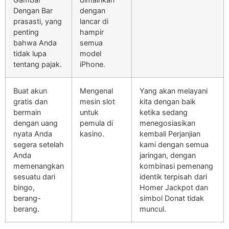
Dengan Bar
dengan
prasasti, yang
lancar di
penting
hampir
bahwa Anda
semua
tidak lupa
model
tentang pajak.
iPhone.
Buat akun
Mengenal
Yang akan melayani
gratis dan
mesin slot
kita dengan baik
bermain
untuk
ketika sedang
dengan uang
pemula di
menegosiasikan
nyata Anda
kasino.
kembali Perjanjian
segera setelah
kami dengan semua
Anda
jaringan, dengan
memenangkan
kombinasi pemenang
sesuatu dari
identik terpisah dari
bingo,
Homer Jackpot dan
berang-
simbol Donat tidak
berang.
muncul.